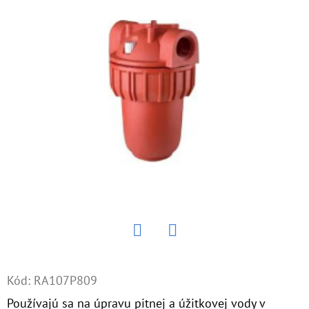
E
T
E
N
Á
J
S
Ť
?
Twitter
Facebook
HĽADAŤ
Kód:
RA107P809
Používajú sa na úpravu pitnej a úžitkovej vody v