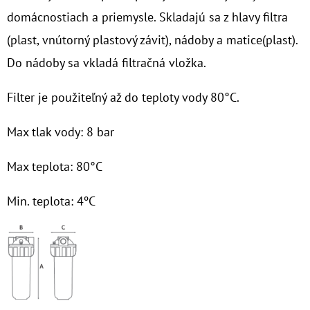
domácnostiach a priemysle. Skladajú sa z hlavy filtra
O
(plast, vnútorný plastový závit), nádoby a matice(plast).
D
Do nádoby sa vkladá filtračná vložka.
P
O
Filter je použiteľný až do teploty vody 80°C.
R
Ú
Max tlak vody: 8 bar
Č
A
Max teplota: 80°C
M
E
Min. teplota: 4ºC
NANO
HOTMAG
3/4"
-
1"
100