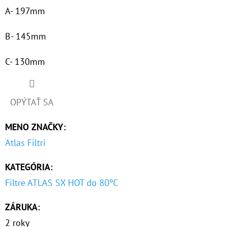
MCR
A- 197mm
€81,60
B- 145mm
C- 130mm
OPÝTAŤ SA
MENO ZNAČKY
:
Atlas Filtri
KATEGÓRIA
:
Filtre ATLAS SX HOT do 80ºC
ZÁRUKA
:
2 roky