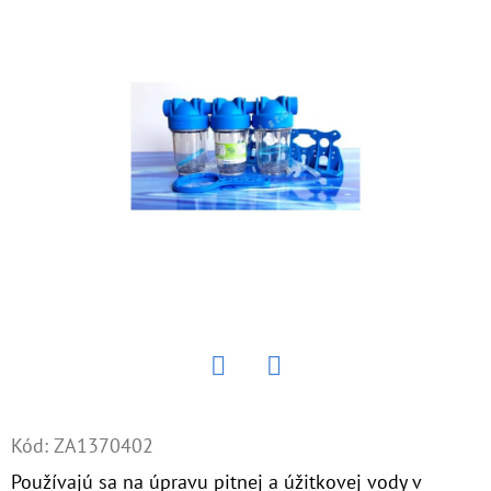
E
T
E
N
Á
J
S
Ť
?
Twitter
Facebook
HĽADAŤ
Kód:
ZA1370402
Používajú sa na úpravu pitnej a úžitkovej vody v