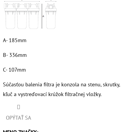
€63
A- 185mm
B- 336mm
C- 107mm
Súčasťou balenia
filtra je konzola na stenu, skrutky,
kľuč a vystreďovací krúžok filtračnej vložky.
OPÝTAŤ SA