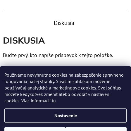
Diskusia
DISKUSIA
Buďte prvý, kto napíše príspevok k tejto položke.
Len registrovaní používatelia môžu pridávať príspevky.
Používame nevyhnutné cookies na zabezpečenie správneho
Prosím
prihláste sa
alebo sa
zaregistrujte
.
fungovania našej stránky. S vaším súhlasom môžeme
používať aj analytické a marketingové cookies. Svoj súhlas
môžete kedykoľvek zmeniť alebo odvolať v nastavení
cookies. Viac informácií
tu
.
Z
Nastavenie
Á
Vytvoril Shoptet
P
Copyright 2026
MERTENS spol. s r.o.
. Všetky práva