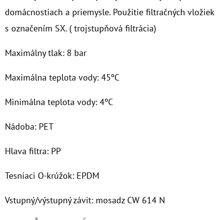
domácnostiach a priemysle. Použitie filtračných vložiek
O
s označením SX. ( trojstupňová filtrácia)
D
P
Maximálny tlak: 8 bar
O
R
Maximálna teplota vody: 45ºC
Ú
Č
Minimálna teplota vody: 4ºC
A
M
Nádoba: PET
E
Hlava filtra: PP
7"
Tesniaci O-krúžok: EPDM
HYDRA
RAH
90
Vstupný/výstupný závit: mosadz CW 614 N
MCR
1"