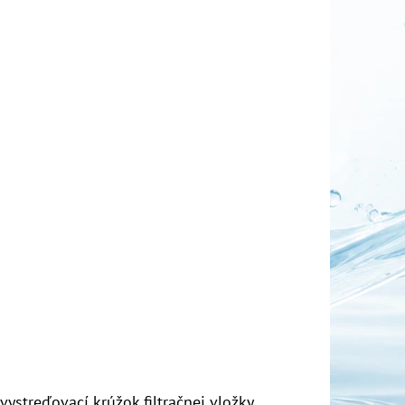
 vystreďovací krúžok filtračnej vložky.