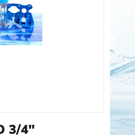
OR DUO 1"
O 3/4"