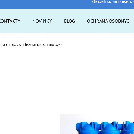
ZÁKAZNÍCKA PODPORA:
+42
KONTAKTY
NOVINKY
BLOG
OCHRANA OSOBNÝCH 
 POTREBUJETE NÁJSŤ?
 DUO a TRIO
/
5" Filter MEDIUM TRIO 3/4"
HĽADAŤ
ODPORÚČAME