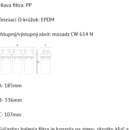
Hlava filtra: PP
Tesniaci O-krúžok: EPDM
Vstupný/výstupný závit: mosadz CW 614 N
A- 185mm
B- 336mm
C- 107mm
Súčasťou balenia
filtra je konzola na stenu, skrutky, kľuč a