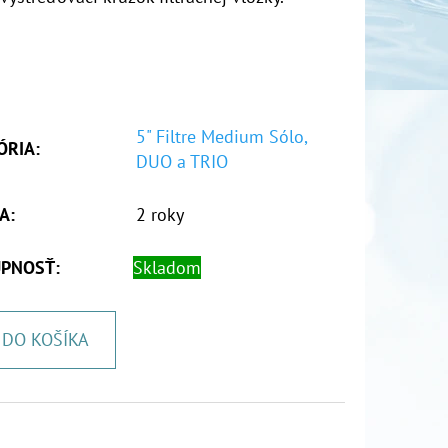
5" Filtre Medium Sólo,
ÓRIA
:
DUO a TRIO
A
:
2 roky
PNOSŤ:
Skladom
DO KOŠÍKA