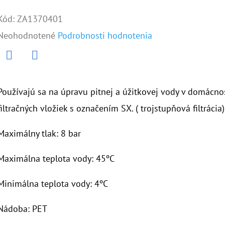
Kód:
ZA1370401
Priemerné
Neohodnotené
Podrobnosti hodnotenia
hodnotenie
produktu
Twitter
Facebook
je
Používajú sa na úpravu pitnej a úžitkovej vody v domácnos
0,0
filtračných vložiek s označením SX. ( trojstupňová filtrácia)
z
Maximálny tlak: 8 bar
5
hviezdičiek.
Maximálna teplota vody: 45ºC
Minimálna teplota vody: 4ºC
Nádoba: PET