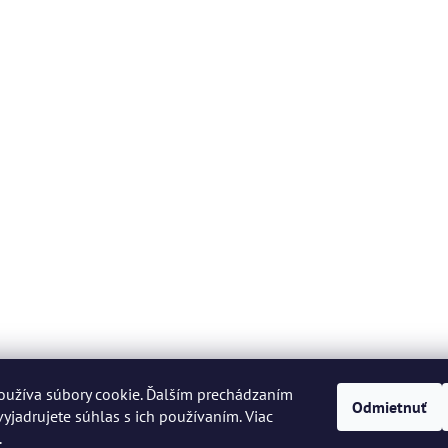
oužíva súbory cookie. Ďalším prechádzaním
Odmietnuť
yjadrujete súhlas s ich používaním. Viac
.