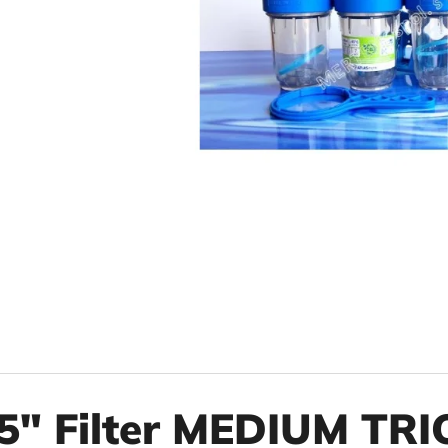
10" VLOŽKA UMÝVATEĽNÁ RL-SX 50MCR
10" FILTER SENI
€9,20
€37,10
5" Filter MEDIUM TRI