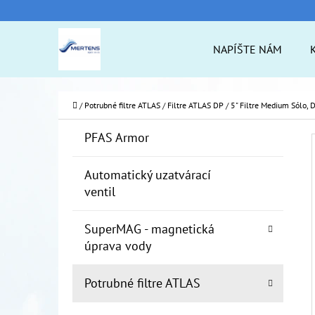
K
Prejsť
O
na
Späť
Späť
NAPÍŠTE NÁM
Š
do
do
obsah
Í
obchodu
obchodu
ČO
K
Domov
/
Potrubné filtre ATLAS
/
Filtre ATLAS DP
/
5" Filtre Medium Sólo,
B
K
Preskočiť
PFAS Armor
A
O
kategórie
T
Č
Automatický uzatvárací
E
ventil
N
G
Ó
Ý
SuperMAG - magnetická
R
P
úprava vody
I
A
E
Potrubné filtre ATLAS
N