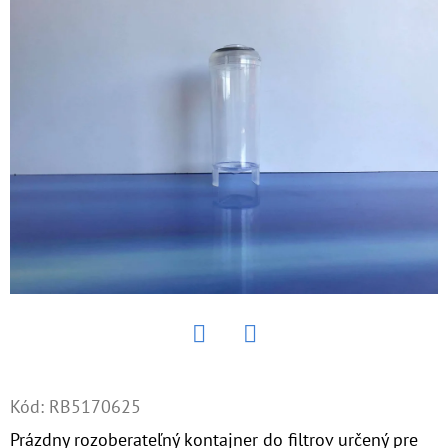
E
T
E
N
Á
J
S
Ť
?
Twitter
Facebook
HĽADAŤ
Kód:
RB5170625
Prázdny rozoberateľný kontajner do filtrov určený pre