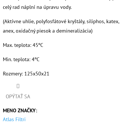
celý rad náplní na úpravu vody.
O
D
(Aktívne uhlie, polyfosfátové kryštály, siliphos, katex,
P
anex, oxidačný piesok a demineralizácia)
O
R
Max. teplota: 45ºC
Ú
Č
Min. teplota: 4ºC
A
M
Rozmery: 125x50x21
E
OPÝTAŤ SA
7"
HYDRA
MENO ZNAČKY
:
RAH
90
Atlas Filtri
MCR
1"