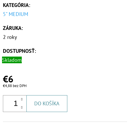
KATEGÓRIA
:
€9,20
5" MEDIUM
ZÁRUKA
:
2 roky
DOSTUPNOSŤ:
Skladom
€6
€4,88 bez DPH
DO KOŠÍKA