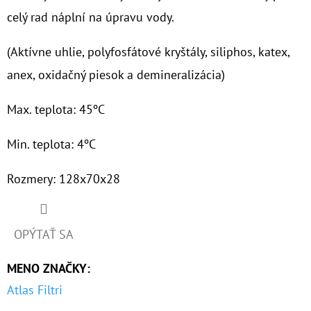
celý rad náplní na úpravu vody.
O
D
(Aktívne uhlie, polyfosfátové kryštály, siliphos, katex,
P
anex, oxidačný piesok a demineralizácia)
O
R
Max. teplota: 45ºC
Ú
Č
Min. teplota: 4ºC
A
M
Rozmery: 128x70x28
E
OPÝTAŤ SA
10"
VLOŽKA
MENO ZNAČKY
:
UMÝVATEĽNÁ
RL-
Atlas Filtri
SX
50MCR