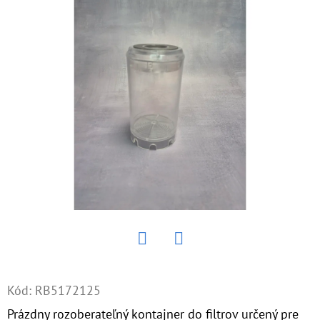
E
T
E
N
Á
J
S
Ť
?
Twitter
Facebook
HĽADAŤ
Kód:
RB5172125
Prázdny rozoberateľný kontajner do filtrov určený pre