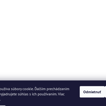
oužíva súbory cookie. Ďalším prechádzaním
Odmietnuť
yjadrujete súhlas s ich používaním. Viac
.