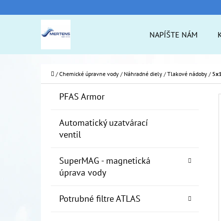
K
Prejsť
O
na
Späť
Späť
NAPÍŠTE NÁM
Š
do
do
obsah
Í
obchodu
obchodu
ČO
K
Domov
/
Chemické úpravne vody
/
Náhradné diely
/
Tlakové nádoby
/
5x1
B
K
Preskočiť
PFAS Armor
A
O
kategórie
T
Č
Automatický uzatvárací
E
ventil
N
G
Ó
Ý
SuperMAG - magnetická
R
P
úprava vody
I
A
E
Potrubné filtre ATLAS
N