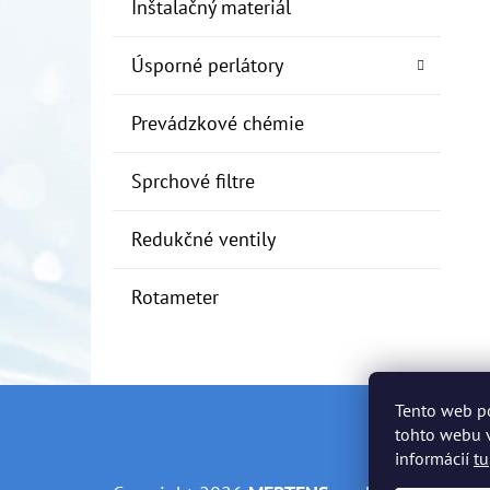
Inštalačný materiál
Úsporné perlátory
Prevádzkové chémie
Sprchové filtre
Redukčné ventily
Rotameter
Tento web p
Z
tohto webu v
informácií
tu
Á