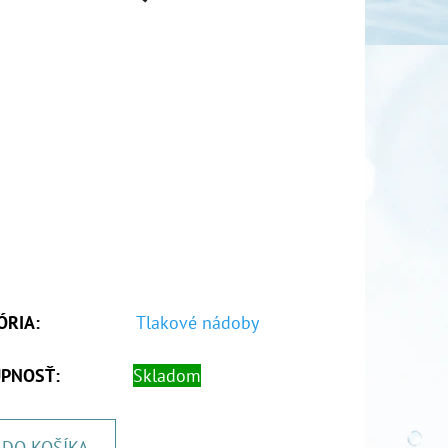
ÓRIA
:
Tlakové nádoby
PNOSŤ:
Skladom
DO KOŠÍKA