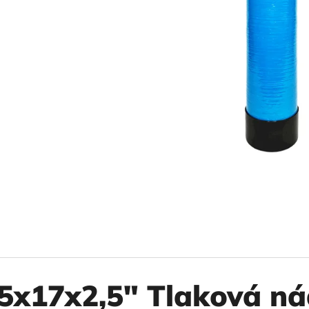
10" VLOŽKA UMÝVATEĽNÁ RL-SX 50MCR
10" FILTER SENI
€9,20
€37,10
5x17x2,5" Tlaková ná