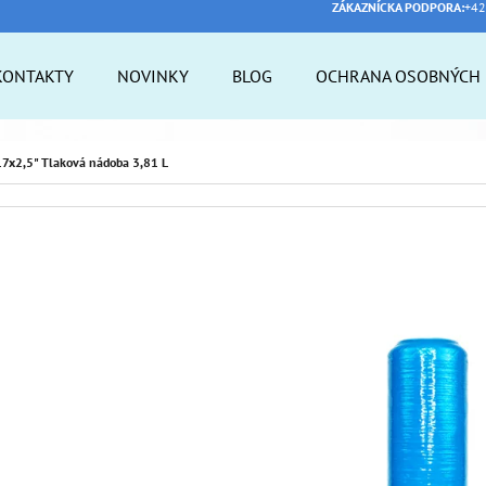
ZÁKAZNÍCKA PODPORA:
+42
KONTAKTY
NOVINKY
BLOG
OCHRANA OSOBNÝCH 
 POTREBUJETE NÁJSŤ?
7x2,5" Tlaková nádoba 3,81 L
HĽADAŤ
ODPORÚČAME