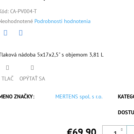
Kód:
CA-PV004-T
Priemerné
Neohodnotené
Podrobnosti hodnotenia
hodnotenie
produktu
Twitter
Facebook
je
Tlaková nádoba 5x17x2,5" s objemom 3,81 L
0,0
z
TLAČ
OPÝTAŤ SA
5
hviezdičiek.
MENO ZNAČKY
:
MERTENS spol. s r.o.
KATEG
DOSTU
€69,90