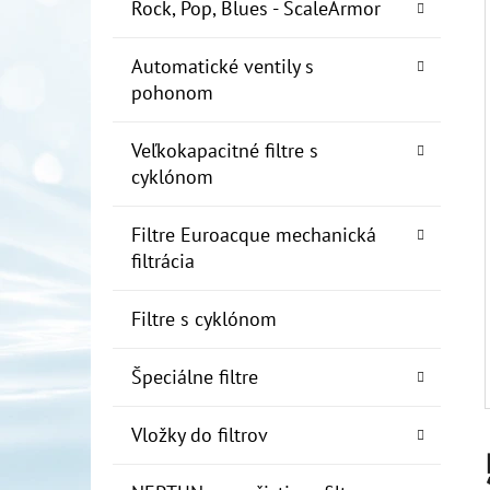
E
Rock, Pop, Blues - ScaleArmor
L
Automatické ventily s
10" FILTER SENIOR 1"
pohonom
€19
Veľkokapacitné filtre s
cyklónom
Filtre Euroacque mechanická
filtrácia
Filtre s cyklónom
Špeciálne filtre
Vložky do filtrov