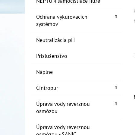
NEPTUN samočistiace filtre
Ochrana vykurovacích
systémov
Neutralizácia pH
Príslušenstvo
Náplne
Cintropur
Úprava vody reverznou
osmózou
Úprava vody reverznou
osmózou - SANIC