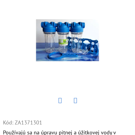
E
T
E
N
Á
J
S
Ť
?
Twitter
Facebook
HĽADAŤ
Kód:
ZA1371301
Používajú sa na úpravu pitnej a úžitkovej vody v