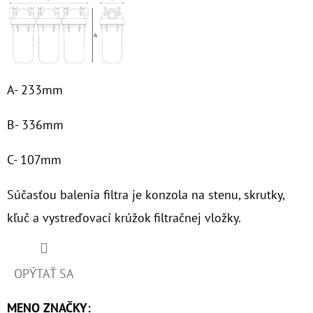
€63
A- 233mm
B- 336mm
C- 107mm
Súčasťou balenia
filtra je konzola na stenu, skrutky,
kľuč a vystreďovací krúžok filtračnej vložky.
OPÝTAŤ SA
MENO ZNAČKY
: