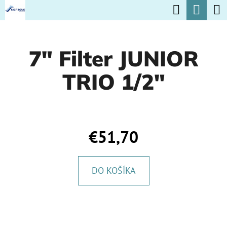
K
Hľadať
Nák
Prejsť
O
na
Späť
Späť
koší
Š
obsah
7" Filter JUNIOR
Í
Č
K
TRIO 1/2"
O
P
O
T
€51,70
R
E
DO KOŠÍKA
B
U
J