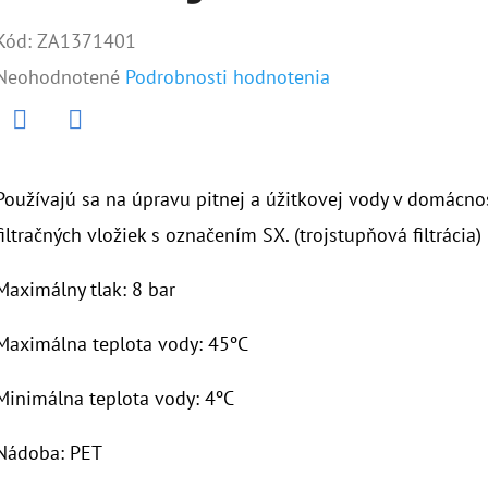
Kód:
ZA1371401
Priemerné
Neohodnotené
Podrobnosti hodnotenia
hodnotenie
produktu
Twitter
Facebook
je
Používajú sa na úpravu pitnej a úžitkovej vody v domácnos
0,0
filtračných vložiek s označením SX. (trojstupňová filtrácia)
z
Maximálny tlak: 8 bar
5
hviezdičiek.
Maximálna teplota vody: 45ºC
Minimálna teplota vody: 4ºC
Nádoba: PET