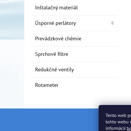
Inštalačný materiál
Úsporné perlátory
Prevádzkové chémie
Sprchové filtre
Redukčné ventily
Rotameter
Tento web p
Z
tohto webu v
informácií
tu