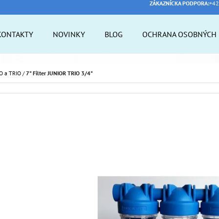
ZÁKAZNÍCKA PODPORA:
+42
KONTAKTY
NOVINKY
BLOG
OCHRANA OSOBNÝCH 
 POTREBUJETE NÁJSŤ?
UO a TRIO
/
7" Filter JUNIOR TRIO 3/4"
HĽADAŤ
ODPORÚČAME