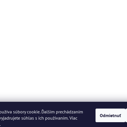
oužíva súbory cookie. Ďalším prechádzaním
Odmietnuť
yjadrujete súhlas s ich používaním. Viac
.