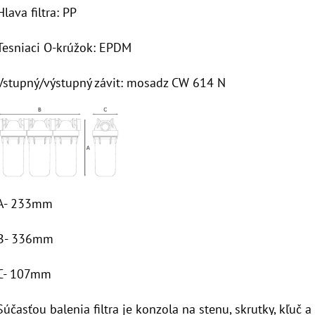
Hlava filtra: PP
Tesniaci O-krúžok: EPDM
Vstupný/výstupný závit: mosadz CW 614 N
A- 233mm
B- 336mm
C- 107mm
Súčasťou balenia
filtra je konzola na stenu, skrutky, kľuč a