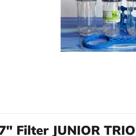
10" VLOŽKA UMÝVATEĽNÁ RL-SX 50MCR
10" FILTER SENI
€9,20
€37,10
7" Filter JUNIOR TRIO