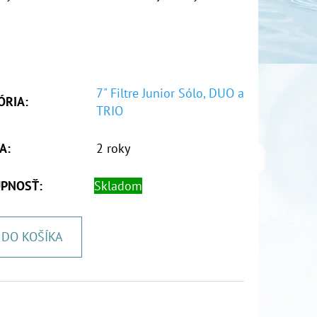
7" Filtre Junior Sólo, DUO a
ÓRIA
:
TRIO
A
:
2 roky
PNOSŤ:
Skladom
DO KOŠÍKA