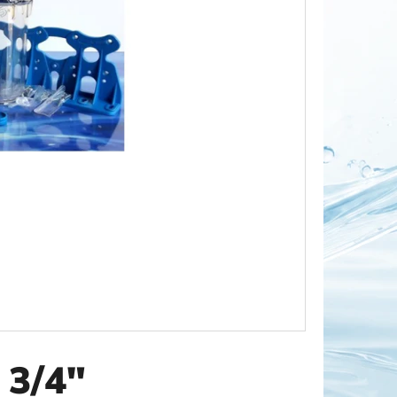
OR DUO 1"
 3/4"