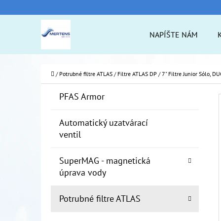
K
Prejsť
O
na
Späť
Späť
NAPÍŠTE NÁM
Š
do
do
obsah
Í
obchodu
obchodu
ČO
K
Domov
/
Potrubné filtre ATLAS
/
Filtre ATLAS DP
/
7" Filtre Junior Sólo, D
B
K
Preskočiť
PFAS Armor
A
O
kategórie
T
Č
Automatický uzatvárací
E
ventil
N
G
Ó
Ý
SuperMAG - magnetická
R
P
úprava vody
I
A
E
Potrubné filtre ATLAS
N