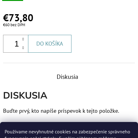
€73,80
€60 bez DPH
DO KOŠÍKA
Diskusia
DISKUSIA
Buďte prvý, kto napíše príspevok k tejto položke.
Len registrovaní používatelia môžu pridávať príspevky.
Používame nevyhnutné cookies na zabezpečenie správneho
Prosím
prihláste sa
alebo sa
zaregistrujte
.