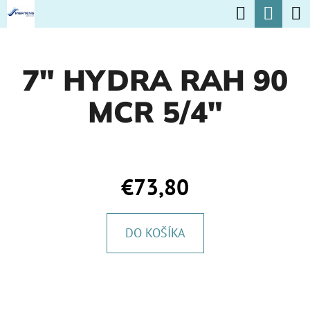
K
Hľadať
Nák
Prejsť
O
na
Späť
Späť
koší
Š
obsah
7" HYDRA RAH 90
Í
Č
K
MCR 5/4"
O
P
O
T
€73,80
R
E
DO KOŠÍKA
B
U
J