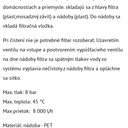
domácnostiach a priemysle. skladajú sa z hlavy filtra
O
(plast,mosadzný závit) a nádoby (plast). Do nádoby sa
D
vkladá filtračná vložka.
P
O
Pri čistení nie je potrebné filter rozoberať. Uzavretím
R
ventilu na vstupe a pootvorením vypúšťacieho ventilu
Ú
Č
na dne nádoby filtra sa spätným tlakov vody zo
A
systému vyplavia nečistoty z nádoby filtra a opláchne
M
sa sitko.
E
Max. tlak: 8 bar
10"
Max. teplota: 45 °C
FILTER
SENIOR
Max prietok: 8 000 l/h
1"
Materiál: nádoba - PET
€19