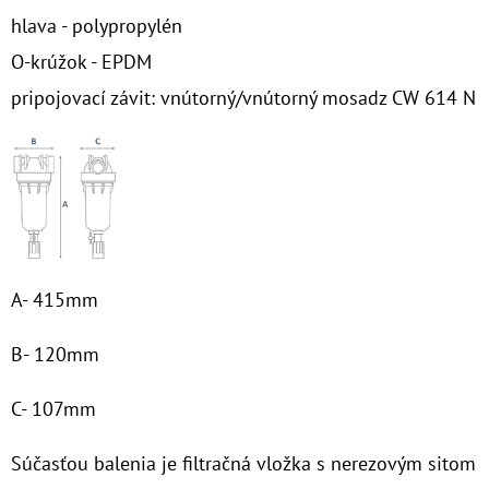
hlava - polypropylén
O-krúžok - EPDM
pripojovací závit: vnútorný/vnútorný mosadz CW 614 N
A- 415mm
B- 120mm
C- 107mm
Súčasťou balenia je filtračná vložka s nerezovým sitom