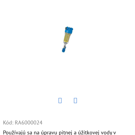
E
T
E
N
Á
J
S
Ť
?
Twitter
Facebook
HĽADAŤ
Kód:
RA6000024
Používajú sa na úpravu pitnej a úžitkovej vody v