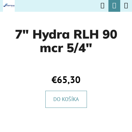
K
Hľadať
Nák
Prejsť
O
na
Späť
Späť
koší
Š
obsah
7" Hydra RLH 90
Í
Č
K
mcr 5/4"
O
P
O
T
€65,30
R
E
DO KOŠÍKA
B
U
J