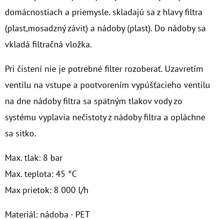
domácnostiach a priemysle. skladajú sa z hlavy filtra
O
(plast,mosadzný závit) a nádoby (plast). Do nádoby sa
D
vkladá filtračná vložka.
P
O
Pri čistení nie je potrebné filter rozoberať. Uzavretím
R
ventilu na vstupe a pootvorením vypúšťacieho ventilu
Ú
Č
na dne nádoby filtra sa spätným tlakov vody zo
A
systému vyplavia nečistoty z nádoby filtra a opláchne
M
sa sitko.
E
Max. tlak: 8 bar
10"
Max. teplota: 45 °C
FILTER
SENIOR
Max prietok: 8 000 l/h
1"
Materiál: nádoba - PET
€19