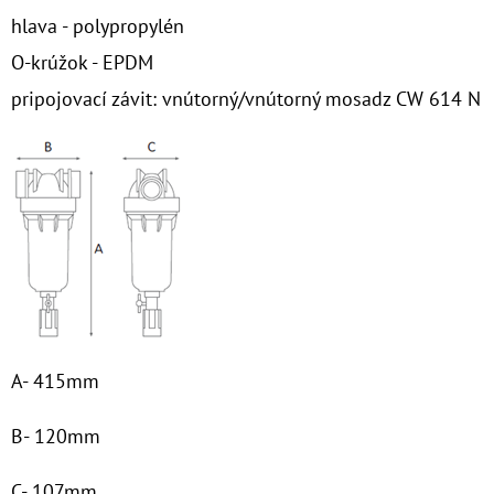
hlava - polypropylén
O-krúžok - EPDM
pripojovací závit: vnútorný/vnútorný mosadz CW 614 N
A- 415mm
B- 120mm
C- 107mm