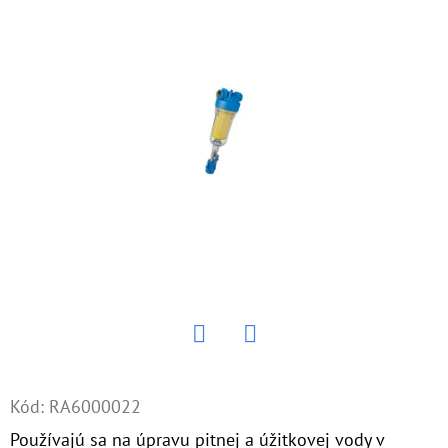
E
T
E
N
Á
J
S
Ť
?
Twitter
Facebook
HĽADAŤ
Kód:
RA6000022
Používajú sa na úpravu pitnej a úžitkovej vody v