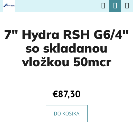
K
Hľadať
Nák
Prejsť
O
na
Späť
Späť
koší
Š
obsah
7" Hydra RSH G6/4"
Í
Č
K
so skladanou
O
P
vložkou 50mcr
O
T
R
€87,30
E
B
DO KOŠÍKA
U
J