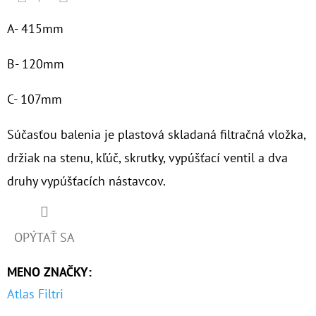
€37,10
A- 415mm
B- 120mm
C- 107mm
Súčasťou balenia je plastová skladaná filtračná vložka,
držiak na stenu, kľúč, skrutky, vypúšťací ventil a dva
druhy vypúšťacích nástavcov.
OPÝTAŤ SA
MENO ZNAČKY
:
Atlas Filtri