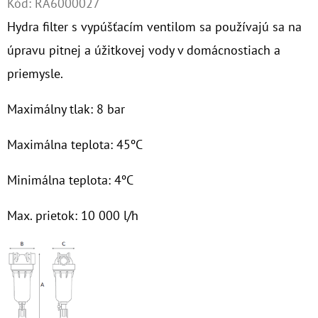
Kód:
RA6000027
Hydra filter s vypúšťacím ventilom sa používajú sa na
O
D
úpravu pitnej a úžitkovej vody v domácnostiach a
P
priemysle.
O
R
Maximálny tlak: 8 bar
Ú
Č
Maximálna teplota: 45ºC
A
M
Minimálna teplota: 4ºC
E
Max. prietok: 10 000 l/h
10"
FILTER
SENIOR
DUO
1"