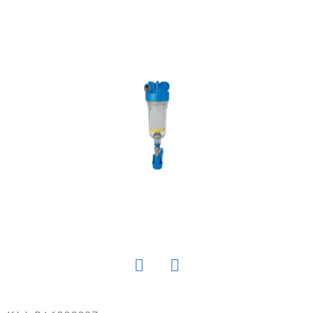
E
T
E
N
Á
J
S
Ť
?
HĽADAŤ
Twitter
Facebook