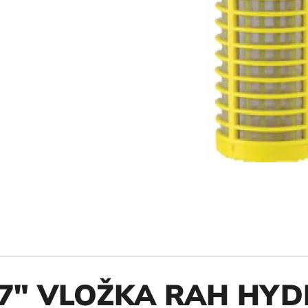
10" VLOŽKA UMÝVATEĽNÁ RL-SX 50MCR
10" FILTER SENI
€9,20
€37,10
7" VLOŽKA RAH HYDR