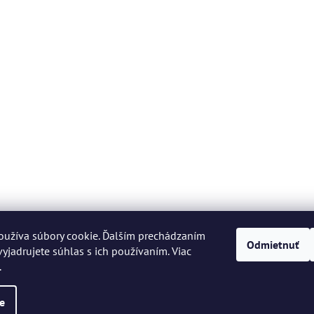
oužíva súbory cookie. Ďalším prechádzaním
Odmietnuť
yjadrujete súhlas s ich používaním. Viac
.
 práva vyhradené.
Upraviť nastavenie cookies
e