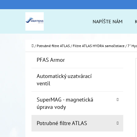
K
Prejsť
O
na
Späť
Späť
NAPÍŠTE NÁM
Š
do
do
obsah
Í
obchodu
obchodu
ČO
K
Domov
/
Potrubné filtre ATLAS
/
Filtre ATLAS HYDRA samočistiace
/
7" Hy
B
K
Preskočiť
PFAS Armor
A
O
kategórie
T
Č
Automatický uzatvárací
E
ventil
N
G
Ó
Ý
SuperMAG - magnetická
R
P
úprava vody
I
A
E
Potrubné filtre ATLAS
N