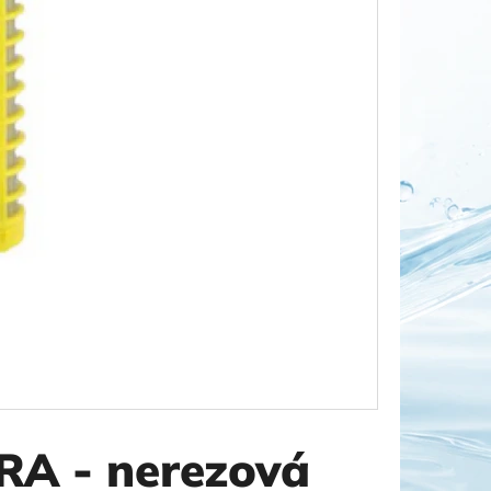
OR DUO 1"
A - nerezová