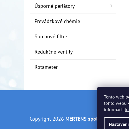
Úsporné perlátory
Prevádzkové chémie
Sprchové filtre
Redukčné ventily
Rotameter
Tento web p
Z
tohto webu v
informácií
tu
Á
Copyright 2026
MERTENS spol. s r.o.
. Všetky
P
Nastaveni