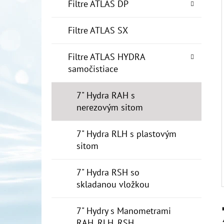
E
Filtre ATLAS DP
L
Filtre ATLAS SX
10" FILTER SENIOR 1"
€19
Filtre ATLAS HYDRA
samočistiace
7" Hydra RAH s
nerezovým sitom
7" Hydra RLH s plastovým
sitom
7" Hydra RSH so
skladanou vložkou
7" Hydry s Manometrami
RAH, RLH, RSH