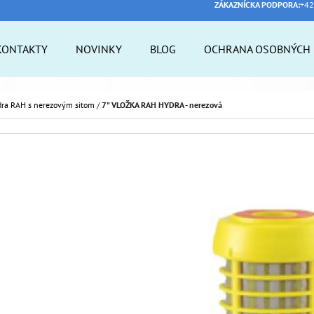
ZÁKAZNÍCKA PODPORA:
+42
KONTAKTY
NOVINKY
BLOG
OCHRANA OSOBNÝCH 
 POTREBUJETE NÁJSŤ?
dra RAH s nerezovým sitom
/
7" VLOŽKA RAH HYDRA - nerezová
HĽADAŤ
ODPORÚČAME