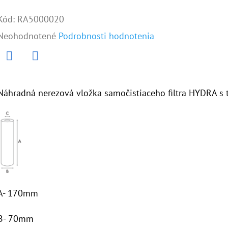
Kód:
RA5000020
Priemerné
Neohodnotené
Podrobnosti hodnotenia
hodnotenie
produktu
Twitter
Facebook
je
Náhradná nerezová vložka samočistiaceho filtra HYDRA s 
0,0
z
5
hviezdičiek.
A- 170mm
B- 70mm