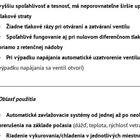
vyššiu spoľahlivosť a tesnosť, má neporovnateľne širšie up
tlakové straty
Žiadne tlakové rázy pri otváraní a zatváraní ventilu
Spoľahlivé fungovanie aj pri nulovom diferenčnom tla
priamo z retenčnej nádoby
Pri výpadku napájania automatické uzatvorenie ventil
výpadku napájania sa ventil otvorí)
________________________________________________________________
Oblasť použitia
Automatické zavlažovacie systémy od jednej až po ne
prerušenia na základe počasia
(dážď, teplota, rýchlosť vetr
Riadenie vykurovania/chladenia v jednotlivých miestn