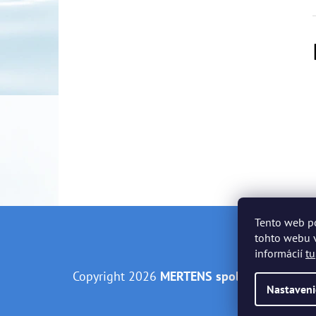
Tento web p
Z
tohto webu v
informácií
tu
Á
Copyright 2026
MERTENS spol. s r.o.
. Všetky
P
Nastaveni
Ä