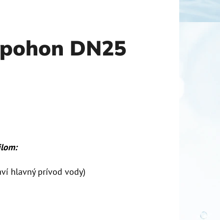
i pohon DN25
ilom:
aví hlavný prívod vody)