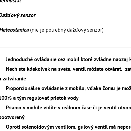
Termostat
Dažďový senzor
Meteostanica
(nie je potrebný dažďový senzor)
________________________________________________________________
Jednoduché ovládanie cez mobil ktoré zvládne naozaj 
Nech ste kdekoľvek na svete, ventil môžete otvárať, za
a zatváranie
Proporcionálne ovládanie z mobilu, vďaka čomu je možn
100% a tým regulovať prietok vody
Priamo v mobile vidíte v reálnom čase či je ventil otvo
pootvorený
Oproti solenoidovým ventilom, guľový ventil má nepor