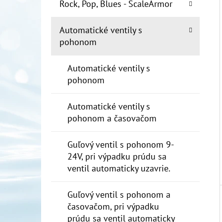
E
Rock, Pop, Blues - ScaleArmor
L
Automatické ventily s
10" FILTER SENIOR 1"
pohonom
€19
Automatické ventily s
pohonom
Automatické ventily s
pohonom a časovačom
Guľový ventil s pohonom 9-
24V, pri výpadku prúdu sa
ventil automaticky uzavrie.
Guľový ventil s pohonom a
časovačom, pri výpadku
prúdu sa ventil automaticky