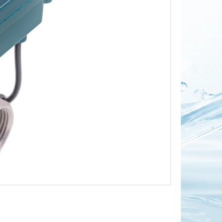
OR DUO 1"