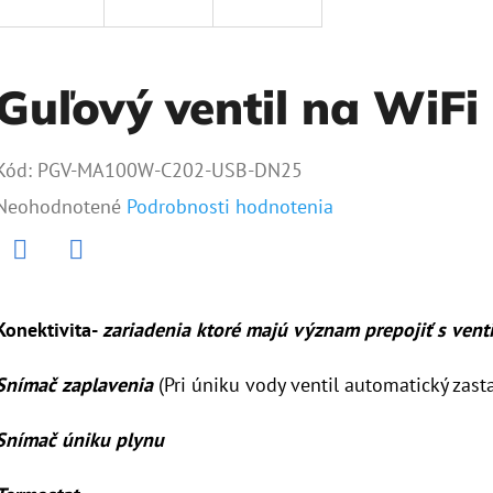
Guľový ventil na WiF
Kód:
PGV-MA100W-C202-USB-DN25
Priemerné
Neohodnotené
Podrobnosti hodnotenia
hodnotenie
produktu
Twitter
Facebook
je
Konektivita-
zariadenia ktoré majú význam prepojiť s vent
0,0
Snímač zaplavenia
(Pri úniku vody ventil automatický zast
z
5
Snímač úniku plynu
hviezdičiek.