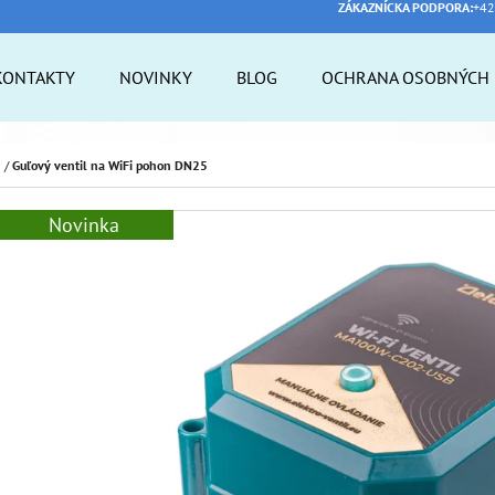
ZÁKAZNÍCKA PODPORA:
+42
KONTAKTY
NOVINKY
BLOG
OCHRANA OSOBNÝCH 
 POTREBUJETE NÁJSŤ?
m
/
Guľový ventil na WiFi pohon DN25
Novinka
HĽADAŤ
ODPORÚČAME