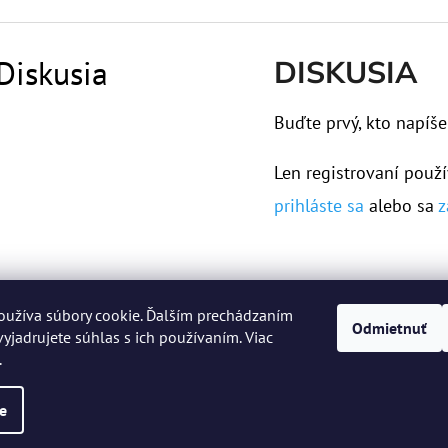
Diskusia
DISKUSIA
Buďte prvý, kto napíše
Len registrovaní použí
prihláste sa
alebo sa
z
oužíva súbory cookie. Ďalším prechádzaním
Odmietnuť
yjadrujete súhlas s ich používaním. Viac
.
 práva vyhradené.
Upraviť nastavenie cookies
e