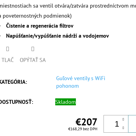
miestnostiach sa ventil otvára/zatvára prostredníctvom mo
a poveternostných podmienok)
Čistenie a regenerácia filtrov
Napúšťanie/vypúšťanie nádrží a vodojemov
TLAČ
OPÝTAŤ SA
Guľové ventily s WiFi
KATEGÓRIA
:
pohonom
DOSTUPNOSŤ:
Skladom
€207
€168,29 bez DPH