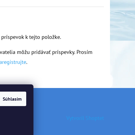
 príspevok k tejto položke.
vatelia môžu pridávať príspevky. Prosím
aregistrujte
.
Súhlasím
Vytvoril Shoptet