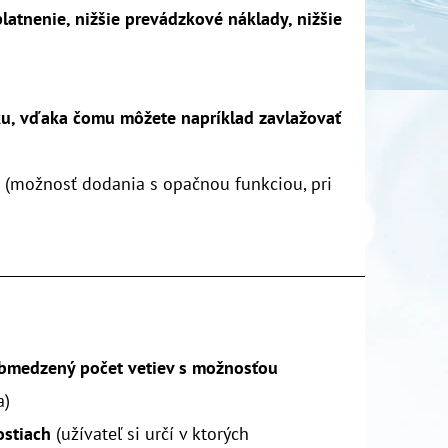
latnenie, nižšie prevádzkové náklady, nižšie
ku, vďaka čomu môžete napríklad zavlažovať
u
(možnosť dodania s opačnou funkciou, pri
___________________________________________________________
obmedzený počet vetiev s možnosťou
a)
ostiach
(užívateľ si určí v ktorých