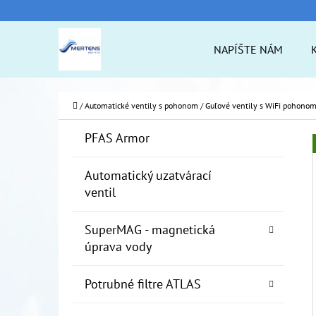
K
Prejsť
O
na
Späť
Späť
NAPÍŠTE NÁM
Š
do
do
obsah
Í
obchodu
obchodu
ČO
K
Domov
/
Automatické ventily s pohonom
/
Guľové ventily s WiFi pohono
B
K
Preskočiť
PFAS Armor
A
O
kategórie
T
Č
Automatický uzatvárací
E
ventil
N
G
Ó
Ý
SuperMAG - magnetická
R
P
úprava vody
I
A
E
Potrubné filtre ATLAS
N