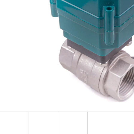
10" VLOŽKA UMÝVATEĽNÁ RL-SX 50MCR
10" FILTER SENI
€9,20
€37,10