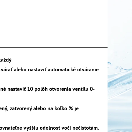
_________________________________________________________
každý
tvárať alebo nastaviť automatické otváranie
é nastaviť 10 polôh otvorenia ventilu 0-
rený, zatvorený alebo na koľko % je
ovnateľne vyššiu odolnosť voči nečistotám,