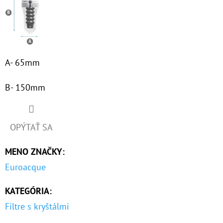
€3,40
A- 65mm
B- 150mm
OPÝTAŤ SA
MENO ZNAČKY
:
Euroacque
KATEGÓRIA
:
Filtre s kryštálmi