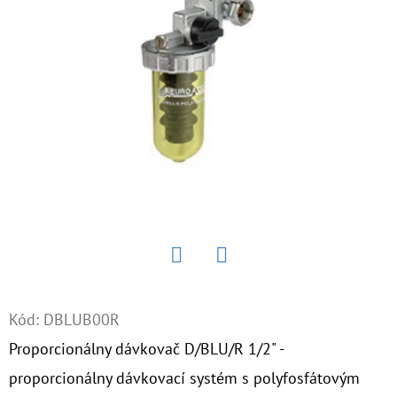
E
T
E
N
Á
J
S
Ť
?
Twitter
Facebook
Kód:
DBLUB00R
HĽADAŤ
Proporcionálny dávkovač D/BLU/R 1/2" -
proporcionálny dávkovací systém s polyfosfátovým