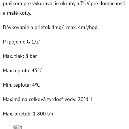
práškom pre vykurovacie okruhy a TÚV pre domácnosti
O
a malé kotly.
D
Dávkovanie a prietok 4mg/l max. 4m³/hod.
P
O
Pripojenie G 1/2"
R
Ú
Max. tlak: 8 bar
Č
A
Max teplota: 45ºC
M
E
Min. teplota: 4ºC
Maximálna celková tvrdosť vody: 20ºdH
10"
VLOŽKA
CPP
Max. prietok: 1 800 l/h
HLADKÁ
5MCR