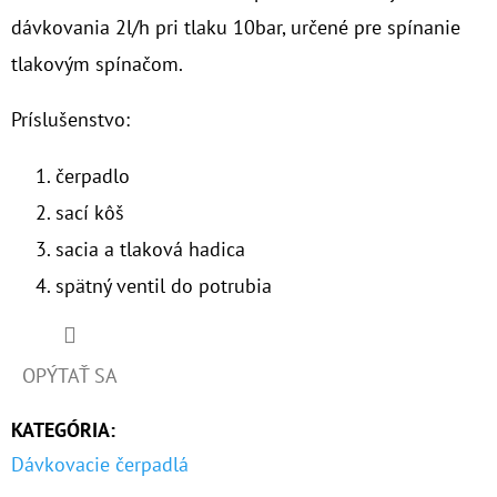
dávkovania 2l/h pri tlaku 10bar, určené pre spínanie
O
tlakovým spínačom.
D
P
Príslušenstvo:
O
R
čerpadlo
Ú
sací kôš
Č
sacia a tlaková hadica
A
M
spätný ventil do potrubia
E
OPÝTAŤ SA
SENIOR
10"
KATEGÓRIA
:
VLOŽKA
POLYFOSFÁTOVÉ
Dávkovacie čerpadlá
GULIČKY