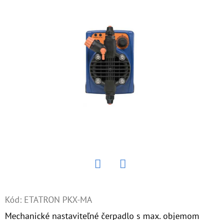
E
T
E
N
Á
J
S
Ť
?
Twitter
Facebook
HĽADAŤ
Kód:
ETATRON PKX-MA
Mechanické nastaviteľné čerpadlo s max. objemom