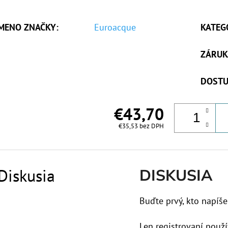
MENO ZNAČKY
:
Euroacque
KATEG
ZÁRUK
DOSTU
€43,70
€35,53 bez DPH
Diskusia
DISKUSIA
Buďte prvý, kto napíše
Len registrovaní použí