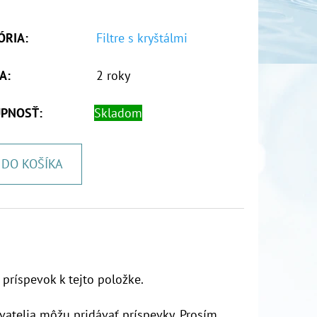
ÓRIA
:
Filtre s kryštálmi
A
:
2 roky
PNOSŤ:
Skladom
DO KOŠÍKA
 príspevok k tejto položke.
vatelia môžu pridávať príspevky. Prosím