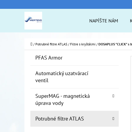
K
Prejsť
O
na
Späť
Späť
NAPÍŠTE NÁM
Š
do
do
obsah
Í
obchodu
obchodu
ČO
K
Domov
/
Potrubné filtre ATLAS
/
Filtre s kryštálmi
/
DOSAPLUS "CLICK" s 
B
K
Preskočiť
PFAS Armor
A
O
kategórie
T
Č
Automatický uzatvárací
E
ventil
N
G
Ó
Ý
SuperMAG - magnetická
R
P
úprava vody
I
A
E
Potrubné filtre ATLAS
N