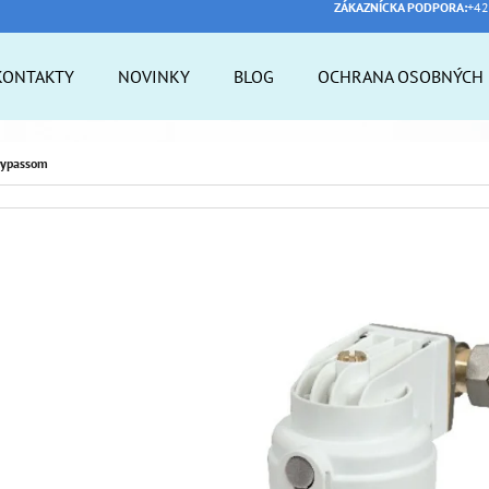
ZÁKAZNÍCKA PODPORA:
+42
KONTAKTY
NOVINKY
BLOG
OCHRANA OSOBNÝCH 
 POTREBUJETE NÁJSŤ?
bypassom
HĽADAŤ
ODPORÚČAME