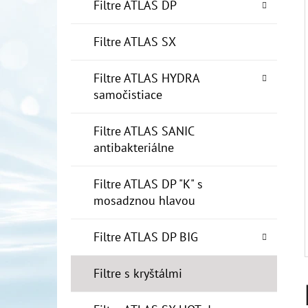
E
Filtre ATLAS DP
L
Filtre ATLAS SX
10" FILTER SENIOR 1"
€19
Filtre ATLAS HYDRA
samočistiace
Filtre ATLAS SANIC
antibakteriálne
Filtre ATLAS DP "K" s
mosadznou hlavou
Filtre ATLAS DP BIG
Filtre s kryštálmi