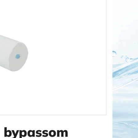
OR DUO 1"
 bypassom