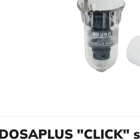
10" VLOŽKA UMÝVATEĽNÁ RL-SX 50MCR
10" FILTER SENI
€9,20
€37,10
DOSAPLUS "CLICK" s