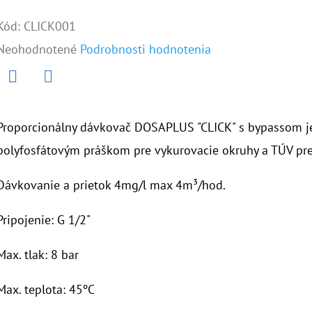
Kód:
CLICK001
Priemerné
Neohodnotené
Podrobnosti hodnotenia
hodnotenie
produktu
Twitter
Facebook
je
Proporcionálny dávkovač DOSAPLUS "CLICK" s bypassom je
0,0
polyfosfátovým práškom pre vykurovacie okruhy a TÚV pre
z
Dávkovanie a prietok 4mg/l max 4m³/hod.
5
hviezdičiek.
Pripojenie: G 1/2"
Max. tlak: 8 bar
Max. teplota: 45ºC