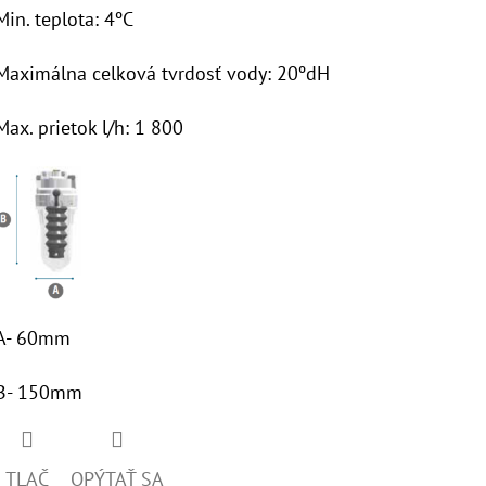
Min. teplota: 4ºC
Maximálna celková tvrdosť vody: 20ºdH
Max. prietok l/h: 1 800
A- 60mm
B- 150mm
TLAČ
OPÝTAŤ SA