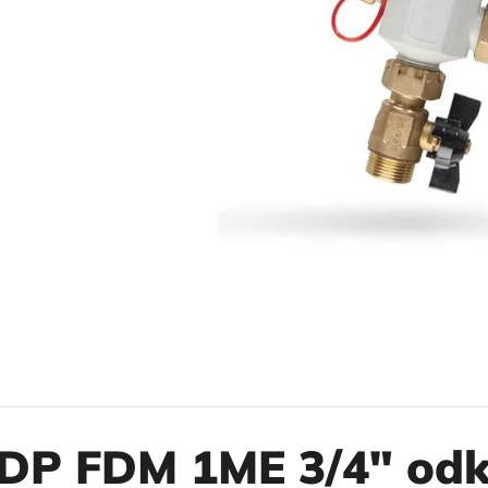
10" VLOŽKA UMÝVATEĽNÁ RL-SX 50MCR
10" FILTER SENI
€9,20
€37,10
DP FDM 1ME 3/4" odka