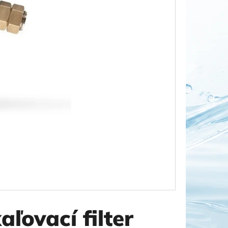
OR DUO 1"
ľovací filter