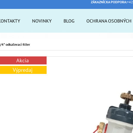
ZÁKAZNÍCKA PODPORA:
+42
KONTAKTY
NOVINKY
BLOG
OCHRANA OSOBNÝCH 
 POTREBUJETE NÁJSŤ?
" odkaľovací filter
Akcia
HĽADAŤ
Výpredaj
ODPORÚČAME