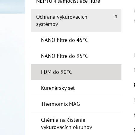
NEPTUN samočistiace filtre
Ochrana vykurovacích
systémov
NANO filtre do 45°C
NANO filtre do 95°C
FDM do 90°C
Kurenársky set
Thermomix MAG
Chémia na čistenie
vykurovacích okruhov