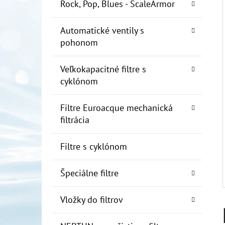
E
Rock, Pop, Blues - ScaleArmor
L
Automatické ventily s
10" FILTER SENIOR 1"
pohonom
€19
Veľkokapacitné filtre s
cyklónom
Filtre Euroacque mechanická
filtrácia
Filtre s cyklónom
Špeciálne filtre
Vložky do filtrov