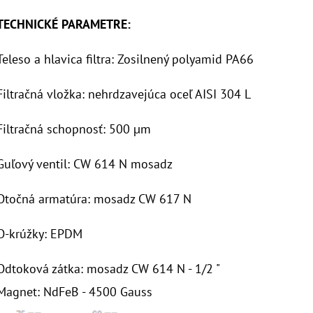
TECHNICKÉ PARAMETRE:
Teleso a hlavica filtra: Zosilnený polyamid PA66
Filtračná vložka: nehrdzavejúca oceľ AISI 304 L
Filtračná schopnosť: 500 μm
Guľový ventil: CW 614 N mosadz
Otočná armatúra: mosadz CW 617 N
O-krúžky: EPDM
Odtoková zátka: mosadz CW 614 N - 1/2 "
Magnet: NdFeB - 4500 Gauss