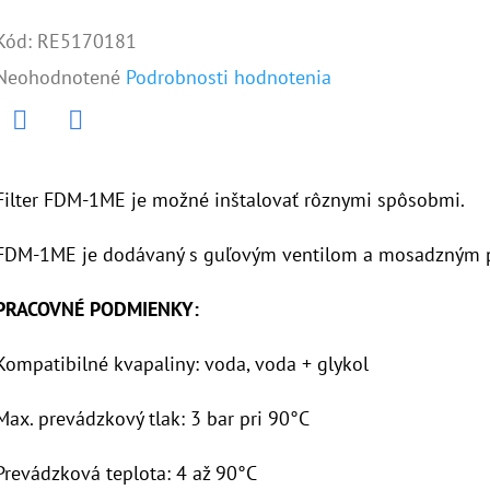
Kód:
RE5170181
Priemerné
Neohodnotené
Podrobnosti hodnotenia
hodnotenie
produktu
Twitter
Facebook
je
Filter FDM-1ME je možné inštalovať rôznymi spôsobmi.
0,0
FDM-1ME je dodávaný s guľovým ventilom a mosadzným p
z
5
PRACOVNÉ PODMIENKY:
hviezdičiek.
Kompatibilné kvapaliny: voda, voda + glykol
Max. prevádzkový tlak: 3 bar pri 90°C
Prevádzková teplota: 4 až 90°C