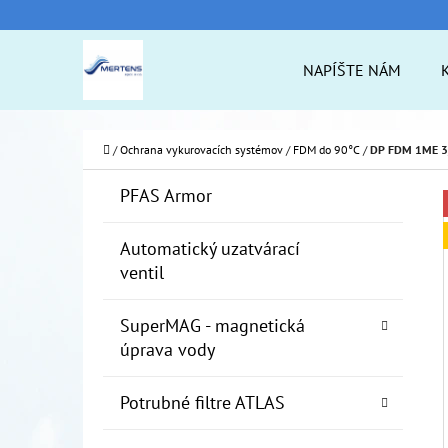
K
Prejsť
O
na
Späť
Späť
NAPÍŠTE NÁM
Š
do
do
obsah
Í
obchodu
obchodu
ČO
K
Domov
/
Ochrana vykurovacích systémov
/
FDM do 90°C
/
DP FDM 1ME 3/4
B
K
Preskočiť
PFAS Armor
A
O
kategórie
T
Č
Automatický uzatvárací
E
ventil
N
G
Ó
Ý
SuperMAG - magnetická
R
P
úprava vody
I
A
E
Potrubné filtre ATLAS
N