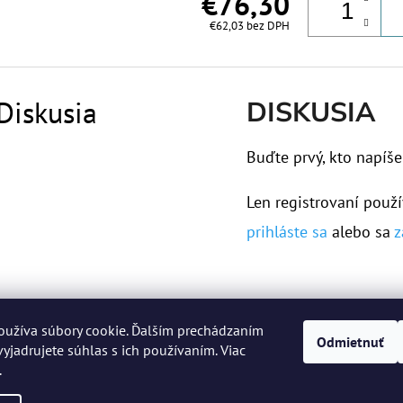
€76,30
€62,03 bez DPH
Diskusia
DISKUSIA
Buďte prvý, kto napíše
Len registrovaní použí
prihláste sa
alebo sa
z
oužíva súbory cookie. Ďalším prechádzaním
Odmietnuť
yjadrujete súhlas s ich používaním. Viac
.
 práva vyhradené.
Upraviť nastavenie cookies