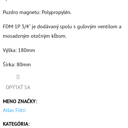
€37,10
Puzdro magnetu: Polypropylén.
FDM-1P 3/4" je dodávaný spolu s guľovým ventilom a
mosadzným otočným kĺbom.
Výška: 180mm
Šírka: 80mm
OPÝTAŤ SA
MENO ZNAČKY
:
Atlas Filtri
KATEGÓRIA
: