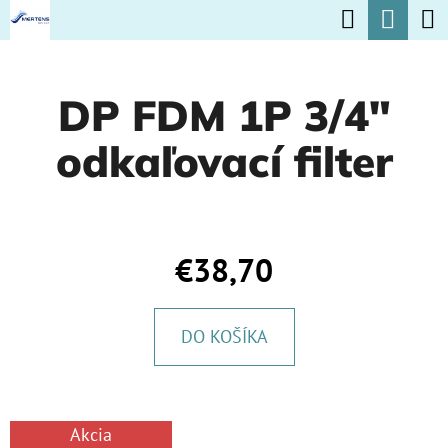
K
Hľadať
Nák
Prejsť
O
na
Späť
Späť
koší
Š
obsah
DP FDM 1P 3/4"
Í
Č
K
odkaľovací filter
O
P
O
T
€38,70
R
E
DO KOŠÍKA
B
U
J
Akcia