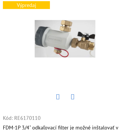
E
Výpredaj
T
E
N
Á
J
S
Ť
?
Twitter
Facebook
HĽADAŤ
Kód:
RE6170110
FDM-1P 3/4" odkaľovací filter je možné inštalovať v