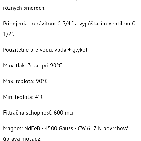
rôznych smeroch.
O
D
Pripojenia so závitom G 3/4 " a vypúšťacím ventilom G
P
1/2".
O
R
Použiteľné pre vodu, voda + glykol
Ú
Č
Max. tlak: 3 bar pri 90
°C
A
M
Max. teplota: 90
°C
E
Min. teplota: 4°C
10"
Filtračná schopnosť: 600 mcr
FILTER
SENIOR
DUO
Magnet: NdFeB - 4500 Gauss - CW 617 N povrchová
1"
úprava mosadz.