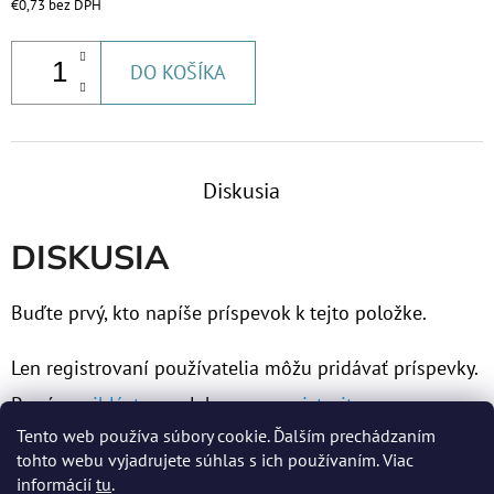
€0,73 bez DPH
€37,10
DO KOŠÍKA
Diskusia
DISKUSIA
Buďte prvý, kto napíše príspevok k tejto položke.
Len registrovaní používatelia môžu pridávať príspevky.
Prosím
prihláste sa
alebo sa
zaregistrujte
.
Tento web používa súbory cookie. Ďalším prechádzaním
tohto webu vyjadrujete súhlas s ich používaním. Viac
informácií
tu
.