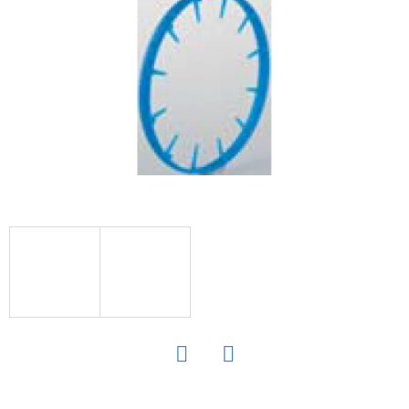
E
T
E
N
Á
J
S
Ť
?
HĽADAŤ
Twitter
Facebook