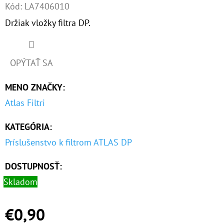
Kód:
LA7406010
O
Držiak vložky filtra DP.
D
P
O
OPÝTAŤ SA
R
Ú
MENO ZNAČKY
:
Č
Atlas Filtri
A
M
KATEGÓRIA
:
E
Príslušenstvo k filtrom ATLAS DP
DOSTUPNOSŤ:
10"
Skladom
FILTER
SENIOR
DUO
€0,90
1"