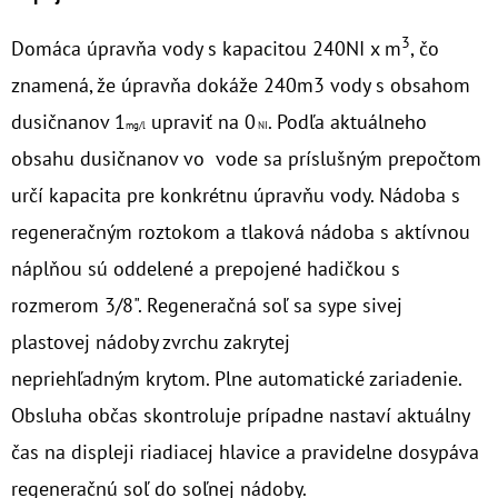
€23
3
Domáca úpravňa vody s kapacitou 240NI x m
, čo
znamená, že úpravňa dokáže 240m
3
vody s obsahom
dusičnanov 1
upraviť na 0
. Podľa aktuálneho
mg/l
NI
obsahu dusičnanov vo vode sa príslušným prepočtom
určí kapacita pre konkrétnu úpravňu vody. Nádoba s
regeneračným roztokom a tlaková nádoba s aktívnou
náplňou sú oddelené a prepojené hadičkou s
rozmerom 3/8". Regeneračná soľ sa sype sivej
plastovej nádoby zvrchu zakrytej
nepriehľadným krytom. Plne automatické zariadenie.
Obsluha občas skontroluje prípadne nastaví aktuálny
čas na displeji riadiacej hlavice a pravidelne dosypáva
regeneračnú soľ do soľnej nádoby.