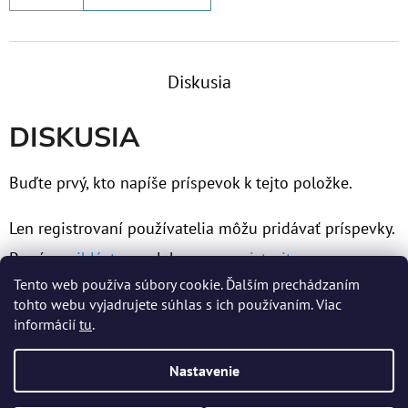
Diskusia
DISKUSIA
Buďte prvý, kto napíše príspevok k tejto položke.
Len registrovaní používatelia môžu pridávať príspevky.
Prosím
prihláste sa
alebo sa
zaregistrujte
.
Tento web používa súbory cookie. Ďalším prechádzaním
tohto webu vyjadrujete súhlas s ich používaním. Viac
informácií
tu
.
Z
Nastavenie
Á
Vytvoril Shoptet