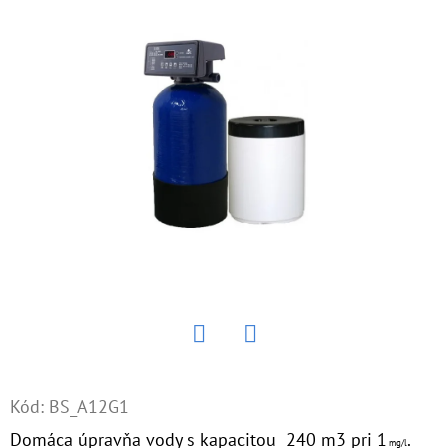
E
T
E
N
Á
J
S
Ť
?
Twitter
Facebook
HĽADAŤ
Kód:
BS_A12G1
Domáca úpravňa vody s kapacitou 240 m
3
pri 1
.
mg/l