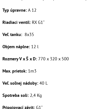
Typ úpravne:
A 12
O
D
Riadiaci ventil:
RX G1"
P
O
Veľ. tanku:
8x35
R
Ú
Objem náplne:
12 l
Č
A
Rozmery V x Š x D:
770 x 320 x 500
M
E
Max. prietok:
1m
3
Veľ. soľnej nádoby:
40 L
SENIOR
10"
VLOŽKA
Spotreba soli:
2,4 Kg
POLYFOSFÁTOVÉ
GULIČKY
Pripojovací závit:
G1"