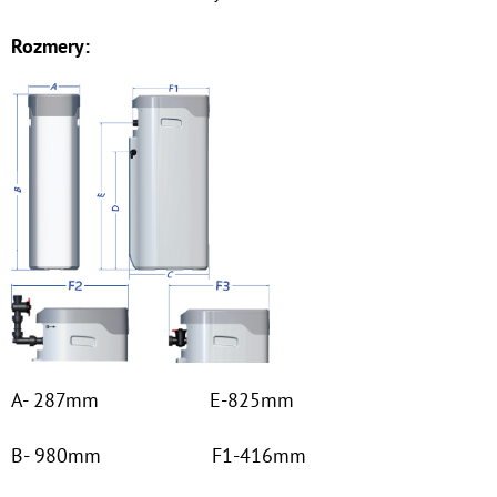
Rozmery:
O
D
P
O
R
Ú
Č
A
M
E
7"
A- 287mm E-825mm
HYDRA
RAH
90
B- 980mm F1-416mm
MCR
1"