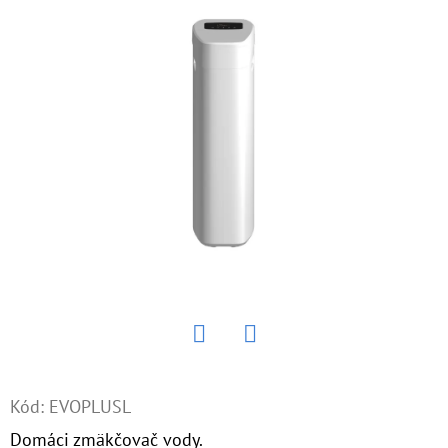
E
T
E
N
Á
J
S
Ť
?
Twitter
Facebook
HĽADAŤ
Kód:
EVOPLUSL
Domáci zmäkčovač vody.