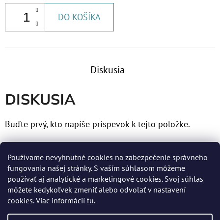
DO KOŠÍKA
Diskusia
DISKUSIA
Buďte prvý, kto napíše príspevok k tejto položke.
Len registrovaní používatelia môžu pridávať príspevky.
Používame nevyhnutné cookies na zabezpečenie správneho
Prosím
prihláste sa
alebo sa
zaregistrujte
.
fungovania našej stránky. S vaším súhlasom môžeme
používať aj analytické a marketingové cookies. Svoj súhlas
môžete kedykoľvek zmeniť alebo odvolať v nastavení
cookies. Viac informácií
tu
.
Z