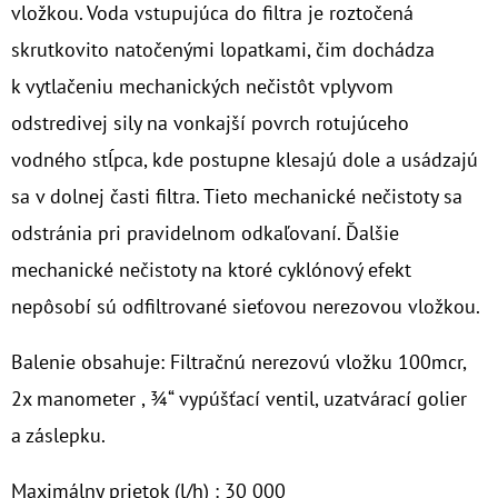
vložkou. Voda vstupujúca do filtra je roztočená
O
skrutkovito natočenými lopatkami, čim dochádza
D
k vytlačeniu mechanických nečistôt vplyvom
P
odstredivej sily na vonkajší povrch rotujúceho
O
vodného stĺpca, kde postupne klesajú dole a usádzajú
R
Ú
sa v dolnej časti filtra. Tieto mechanické nečistoty sa
Č
odstránia pri pravidelnom odkaľovaní. Ďalšie
A
mechanické nečistoty na ktoré cyklónový efekt
M
nepôsobí sú odfiltrované sieťovou nerezovou vložkou.
E
Balenie obsahuje: Filtračnú nerezovú vložku 100mcr,
10"
2x manometer , ¾“ vypúšťací ventil, uzatvárací golier
FILTER
SENIOR
a záslepku.
DUO
1"
Maximálny prietok (l/h) : 30 000