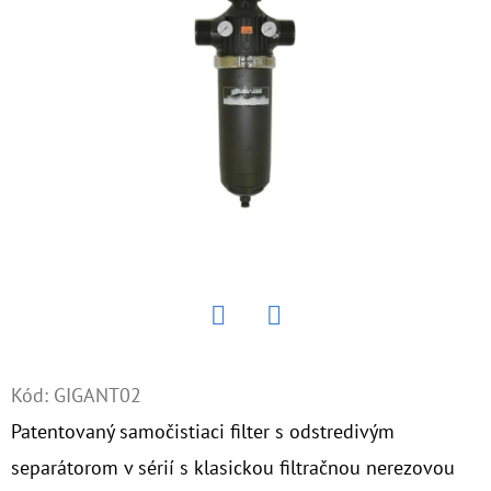
E
T
E
N
Á
J
S
Ť
?
Twitter
Facebook
Kód:
GIGANT02
HĽADAŤ
Patentovaný samočistiaci filter s odstredivým
separátorom v sérií s klasickou filtračnou nerezovou