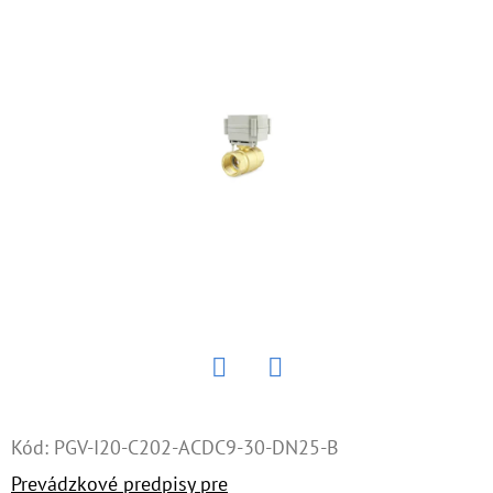
E
T
E
N
Á
J
S
Ť
?
Twitter
Facebook
HĽADAŤ
Kód:
PGV-I20-C202-ACDC9-30-DN25-B
Prevádzkové predpisy pre