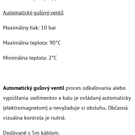
Automatický guľový ventil
O
D
Maximálny tlak: 10 bar
P
O
Maximálna teplota: 90°C
R
Ú
Minimálna teplota: 2°C
Č
A
M
E
Automatický guľový ventil
proces odkaľovania alebo
vypúšťania sedimentov a kalu je ovládaný automaticky
NANO
(elektromagnetom) a nevyžaduje si obsluhu. Občasná
HOTMAG
3/4"
vizuálna kontrola je nutná.
-
1"
100
Dodávané s 5m káblom.