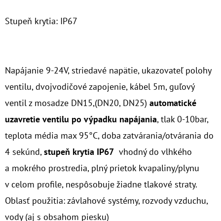
MCR
€81,60
Stupeň krytia: IP67
Napájanie 9-24V, striedavé napätie, ukazovateľ polohy
ventilu, dvojvodičové zapojenie, kábel 5m, guľový
ventil z mosadze DN15,(DN20, DN25)
automatické
uzavretie ventilu po výpadku napájania
, tlak 0-10bar,
teplota média max 95°C, doba zatvárania/otvárania do
4 sekúnd,
stupeň krytia IP67
vhodný do vlhkého
a mokrého prostredia, plný prietok kvapaliny/plynu
v celom profile, nespôsobuje žiadne tlakové straty.
Oblasť použitia: závlahové systémy, rozvody vzduchu,
vody (aj s obsahom piesku)