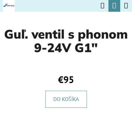
K
Hľadať
Nák
Prejsť
O
na
Späť
Späť
koší
Š
obsah
Guľ. ventil s phonom
Í
Č
K
9-24V G1"
O
P
O
T
€95
R
E
DO KOŠÍKA
B
U
J