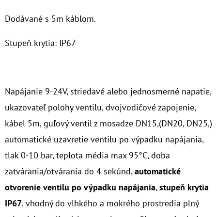
€53,60
Dodávané s 5m káblom.
Stupeň krytia: IP67
Napájanie 9-24V, striedavé alebo jednosmerné napätie,
ukazovateľ polohy ventilu, dvojvodičové zapojenie,
kábel 5m, guľový ventil z mosadze DN15,(DN20, DN25,)
automatické uzavretie ventilu po výpadku napájania,
tlak 0-10 bar, teplota média max 95°C, doba
zatvárania/otvárania do 4 sekúnd,
automatické
otvorenie ventilu po výpadku napájania
,
stupeň krytia
IP67
, vhodný do vlhkého a mokrého prostredia plný