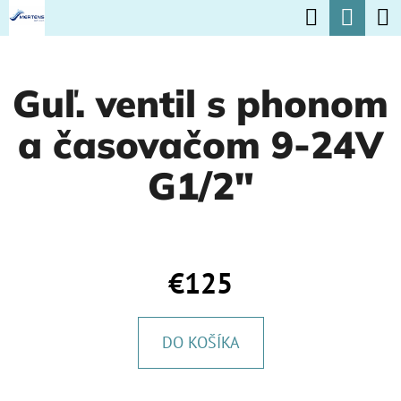
K
Hľadať
Nák
Prejsť
O
na
Späť
Späť
koší
Š
obsah
Guľ. ventil s phonom
Í
Č
K
a časovačom 9-24V
O
P
G1/2"
O
T
R
€125
E
B
DO KOŠÍKA
U
J