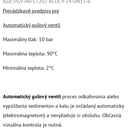
Kód:
PGV-I40-CT202-ACDC9-24-DN15-B
Prevádzkové predpisy pre
O
D
Automatický guľový ventil
P
O
Maximálny tlak: 10 bar
R
Ú
Maximálna teplota: 90°C
Č
A
Minimálna teplota: 2°C
M
E
Automatický guľový ventil
proces odkaľovania alebo
10"
vypúšťania sedimentov a kalu je ovládaný automaticky
FILTER
SENIOR
(elektromagnetom) a nevyžaduje si obsluhu. Občasná
TRIO
1"
vizuálna kontrola je nutná.