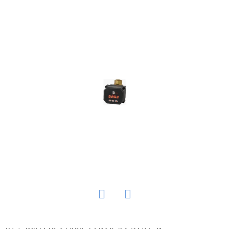
E
T
E
N
Á
J
S
Ť
?
HĽADAŤ
Twitter
Facebook