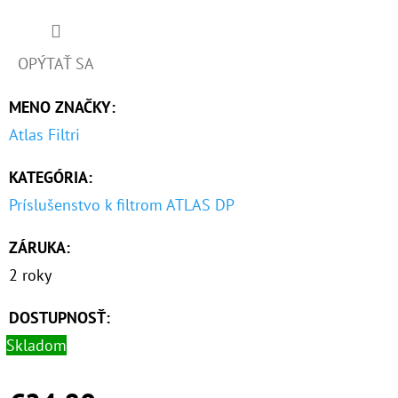
O
D
OPÝTAŤ SA
P
MENO ZNAČKY
:
O
R
Atlas Filtri
Ú
KATEGÓRIA
:
Č
A
Príslušenstvo k filtrom ATLAS DP
M
E
ZÁRUKA
:
2 roky
10"
DOSTUPNOSŤ:
VLOŽKA
UMÝVATEĽNÁ
Skladom
RL-
SX
50MCR