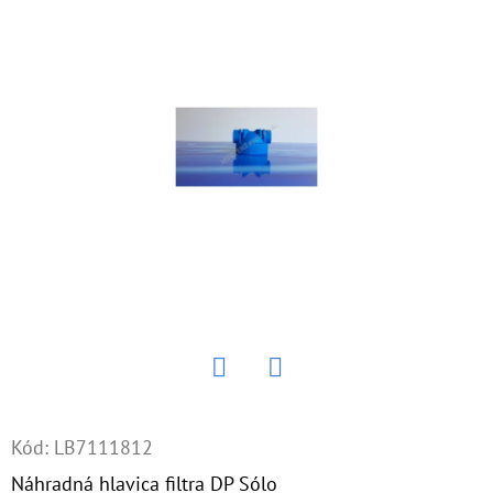
E
T
E
N
Á
J
S
Ť
?
Twitter
Facebook
HĽADAŤ
Kód:
LB7111812
Náhradná hlavica filtra DP Sólo