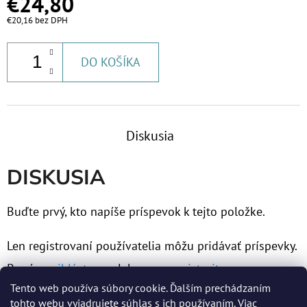
€24,80
€9,20
€20,16 bez DPH
DO KOŠÍKA
Diskusia
DISKUSIA
Buďte prvý, kto napíše príspevok k tejto položke.
Len registrovaní používatelia môžu pridávať príspevky.
Prosím
prihláste sa
alebo sa
zaregistrujte
.
Tento web používa súbory cookie. Ďalším prechádzaním
tohto webu vyjadrujete súhlas s ich používaním. Viac