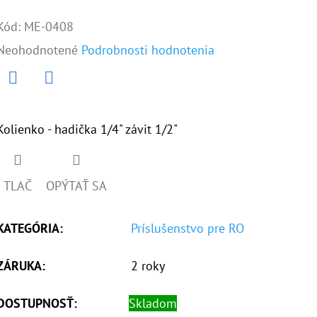
Kód:
ME-0408
Priemerné
Neohodnotené
Podrobnosti hodnotenia
hodnotenie
produktu
Twitter
Facebook
je
Kolienko - hadička 1/4" závit 1/2"
0,0
z
TLAČ
OPÝTAŤ SA
5
hviezdičiek.
KATEGÓRIA
:
Príslušenstvo pre RO
ZÁRUKA
:
2 roky
DOSTUPNOSŤ:
Skladom