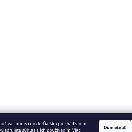
oužíva súbory cookie. Ďalším prechádzaním
Odmietnuť
yjadrujete súhlas s ich používaním. Viac