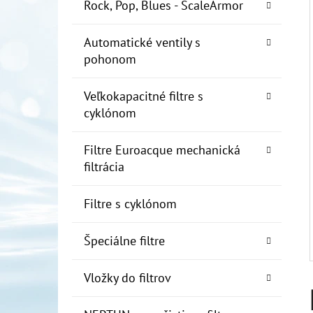
E
Rock, Pop, Blues - ScaleArmor
L
Automatické ventily s
10" FILTER SENIOR 1"
pohonom
€19
Veľkokapacitné filtre s
cyklónom
Filtre Euroacque mechanická
filtrácia
Filtre s cyklónom
Špeciálne filtre
Vložky do filtrov