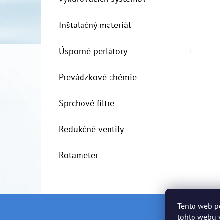
Inštalačný materiál
Úsporné perlátory
Prevádzkové chémie
Sprchové filtre
Redukčné ventily
Rotameter
Tento web p
Z
tohto webu v