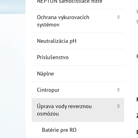
NEPTUN samočistiace filtre
Ochrana vykurovacích
systémov
Neutralizácia pH
Príslušenstvo
Náplne
Cintropur
Úprava vody reverznou
osmózou
Batérie pre RO