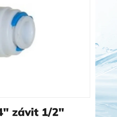
OR DUO 1"
" závit 1/2"