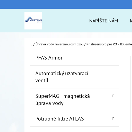
K
Prejsť
O
na
Späť
Späť
NAPÍŠTE NÁM
Š
do
do
obsah
Í
obchodu
obchodu
ČO
K
Domov
/
Úprava vody reverznou osmózou
/
Príslušenstvo pre RO
/
Kolienko
B
K
Preskočiť
PFAS Armor
A
O
kategórie
T
Č
Automatický uzatvárací
E
ventil
N
G
Ó
Ý
SuperMAG - magnetická
R
P
úprava vody
I
A
E
Potrubné filtre ATLAS
N