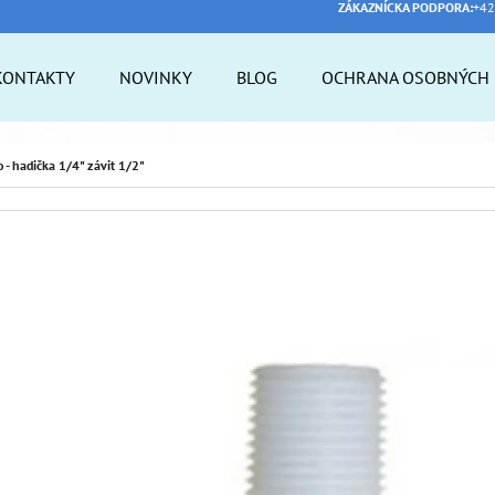
ZÁKAZNÍCKA PODPORA:
+42
KONTAKTY
NOVINKY
BLOG
OCHRANA OSOBNÝCH 
 POTREBUJETE NÁJSŤ?
 - hadička 1/4" závit 1/2"
HĽADAŤ
ODPORÚČAME