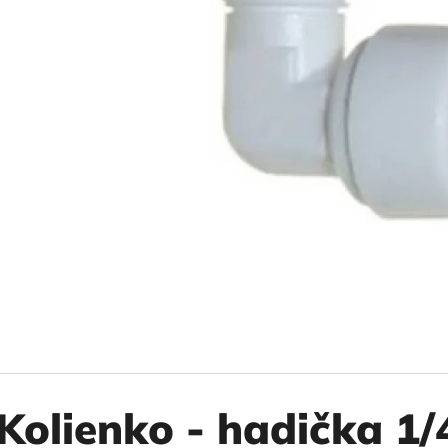
10" VLOŽKA UMÝVATEĽNÁ RL-SX 50MCR
10" FILTER SENI
€9,20
€37,10
Kolienko - hadička 1/4