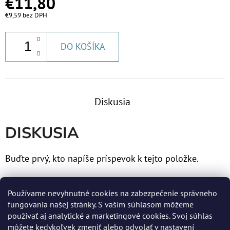
€11,80
€53,60
€9,59 bez DPH
DO KOŠÍKA
Diskusia
DISKUSIA
Buďte prvý, kto napíše príspevok k tejto položke.
Len registrovaní používatelia môžu pridávať príspevky.
Používame nevyhnutné cookies na zabezpečenie správneho
Prosím
prihláste sa
alebo sa
zaregistrujte
.
fungovania našej stránky. S vaším súhlasom môžeme
používať aj analytické a marketingové cookies. Svoj súhlas
môžete kedykoľvek zmeniť alebo odvolať v nastavení