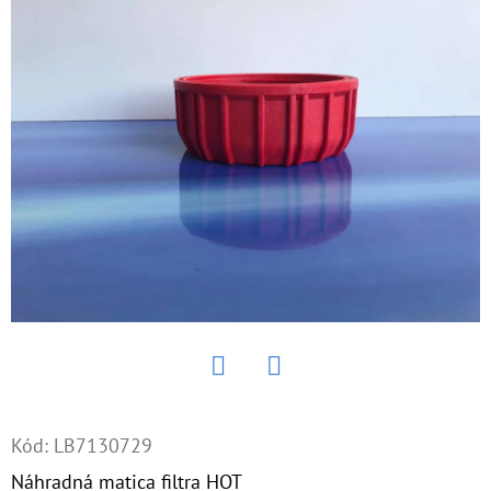
E
T
E
N
Á
J
S
Ť
?
Twitter
Facebook
HĽADAŤ
Kód:
LB7130729
Náhradná matica filtra HOT