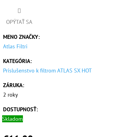
O
D
OPÝTAŤ SA
P
MENO ZNAČKY
:
O
R
Atlas Filtri
Ú
KATEGÓRIA
:
Č
A
Príslušenstvo k filtrom ATLAS SX HOT
M
E
ZÁRUKA
:
2 roky
10"
DOSTUPNOSŤ:
FILTER
SENIOR
Skladom
TRIO
1"