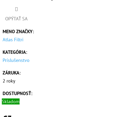
O
D
OPÝTAŤ SA
P
MENO ZNAČKY
:
O
R
Atlas Filtri
Ú
KATEGÓRIA
:
Č
A
Príslušenstvo
M
E
ZÁRUKA
:
2 roky
NANO
DOSTUPNOSŤ:
HOT
GTS
Skladom
3/4"
MAG
100MCR