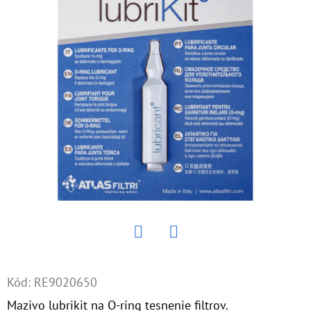
E
T
E
N
Á
J
S
Ť
?
Twitter
Facebook
HĽADAŤ
Kód:
RE9020650
Mazivo lubrikit na O-ring tesnenie filtrov.