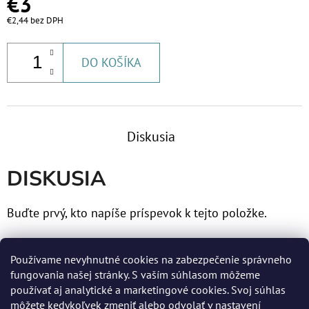
€3
€60,30
€2,44 bez DPH
DO KOŠÍKA
Diskusia
DISKUSIA
Buďte prvý, kto napíše príspevok k tejto položke.
Len registrovaní používatelia môžu pridávať príspevky.
Používame nevyhnutné cookies na zabezpečenie správneho
Prosím
prihláste sa
alebo sa
zaregistrujte
.
fungovania našej stránky. S vaším súhlasom môžeme
používať aj analytické a marketingové cookies. Svoj súhlas
môžete kedykoľvek zmeniť alebo odvolať v nastavení