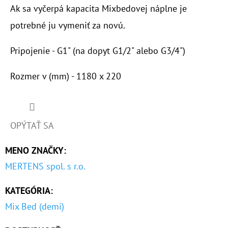
€53,60
Ak sa vyčerpá kapacita Mixbedovej náplne je
potrebné ju vymeniť za novú.
Pripojenie - G1" (na dopyt G1/2" alebo G3/4")
Rozmer v (mm) - 1180 x 220
OPÝTAŤ SA
MENO ZNAČKY
:
MERTENS spol. s r.o.
KATEGÓRIA
:
Mix Bed (demi)