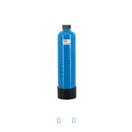
E
T
E
N
Á
J
S
Ť
?
HĽADAŤ
Twitter
Facebook