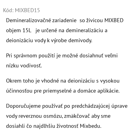
Kód:
MIXBED15
O
Demineralizovačné zariadenie so živicou MIXBED
D
P
objem 15L je určené na demineralizáciu a
O
deionizáciu vody k výrobe demivody.
R
Ú
Pri správnom použití je možné dosiahnuť veľmi
Č
nízku vodivosť.
A
M
Okrem toho je vhodné na deionizáciu s vysokou
E
účinnosťou pre priemyselné a domáce aplikácie.
Doporučujeme používať po predchádzajúcej úprave
10"
FILTER
vody reverznou osmózu, zmäkčovač aby sme
SENIOR
TRIO
dosiahli čo najdlhšiu životnosť Mixbedu.​
1"