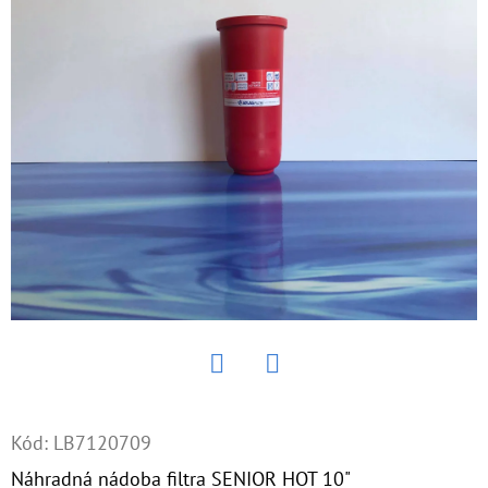
E
T
E
N
Á
J
S
Ť
?
Twitter
Facebook
HĽADAŤ
Kód:
LB7120709
Náhradná nádoba filtra SENIOR HOT 10"