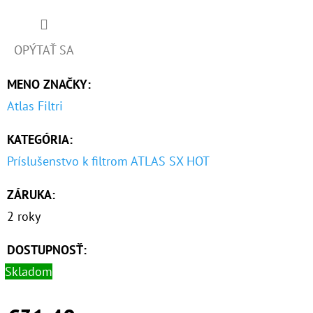
O
D
OPÝTAŤ SA
P
MENO ZNAČKY
:
O
R
Atlas Filtri
Ú
KATEGÓRIA
:
Č
A
Príslušenstvo k filtrom ATLAS SX HOT
M
E
ZÁRUKA
:
2 roky
10"
DOSTUPNOSŤ:
FILTER
SENIOR
Skladom
DUO
1"