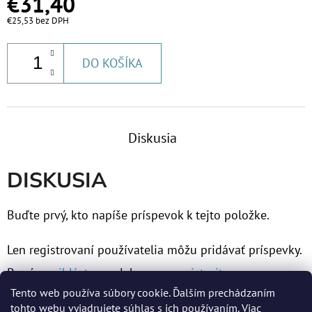
€31,40
€37,10
€25,53 bez DPH
DO KOŠÍKA
Diskusia
DISKUSIA
Buďte prvý, kto napíše príspevok k tejto položke.
Len registrovaní používatelia môžu pridávať príspevky.
Prosím
prihláste sa
alebo sa
zaregistrujte
.
Tento web používa súbory cookie. Ďalším prechádzaním
tohto webu vyjadrujete súhlas s ich používaním. Viac