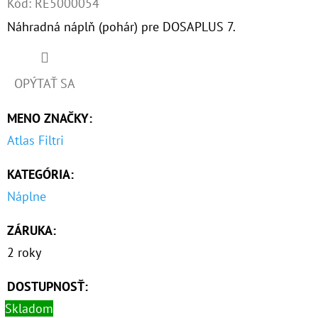
Kód:
RE5000054
Náhradná náplň (pohár) pre DOSAPLUS 7.
O
D
P
OPÝTAŤ SA
O
R
MENO ZNAČKY
:
Ú
Atlas Filtri
Č
A
KATEGÓRIA
:
M
Náplne
E
ZÁRUKA
:
10"
2 roky
FILTER
SENIOR
DOSTUPNOSŤ:
TRIO
1"
Skladom