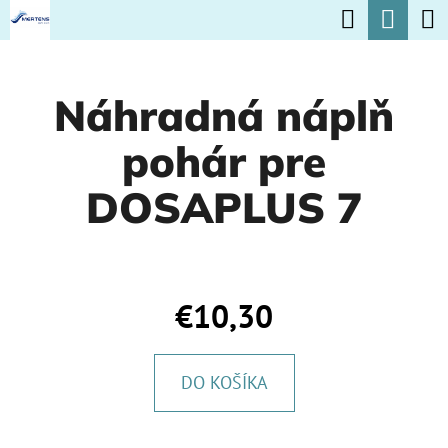
K
Hľadať
Nák
Prejsť
O
na
Späť
Späť
koší
Š
obsah
Náhradná náplň
Í
Č
K
pohár pre
O
P
DOSAPLUS 7
O
T
R
€10,30
E
B
DO KOŠÍKA
U
J