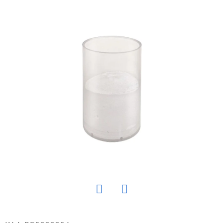
E
T
E
N
Á
J
S
Ť
?
HĽADAŤ
Twitter
Facebook