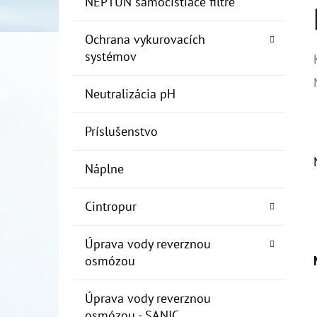
NEPTUN samočistiace filtre
Ochrana vykurovacích
systémov
Neutralizácia pH
Príslušenstvo
Náplne
Cintropur
Úprava vody reverznou
osmózou
Úprava vody reverznou
osmózou - SANIC