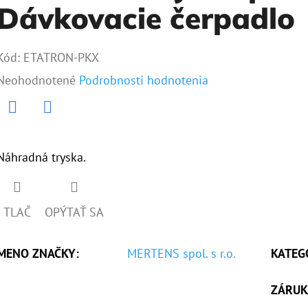
Dávkovacie čerpadlo
Kód:
ETATRON-PKX
Priemerné
Neohodnotené
Podrobnosti hodnotenia
hodnotenie
produktu
Twitter
Facebook
je
Náhradná tryska.
0,0
z
TLAČ
OPÝTAŤ SA
5
hviezdičiek.
MENO ZNAČKY
:
MERTENS spol. s r.o.
KATEG
ZÁRUK