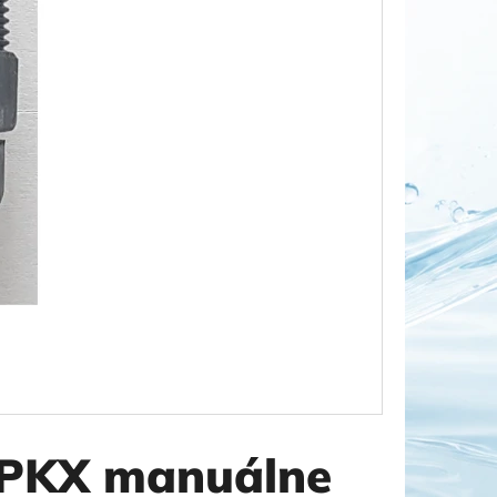
OR DUO 1"
 PKX manuálne