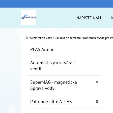
K
Prejsť
O
na
Späť
Späť
NAPÍŠTE NÁM
Š
do
do
obsah
Í
obchodu
obchodu
ČO
K
Domov
/
Dezinfekcia vody
/
Dávkovacie čerpadlá
/
Náhradná tryska pre P
B
K
Preskočiť
PFAS Armor
A
O
kategórie
T
Č
Automatický uzatvárací
E
ventil
N
G
Ó
Ý
SuperMAG - magnetická
R
P
úprava vody
I
A
E
Potrubné filtre ATLAS
N