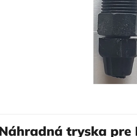
10" VLOŽKA UMÝVATEĽNÁ RL-SX 50MCR
10" FILTER SENI
€9,20
€37,10
Náhradná tryska pre