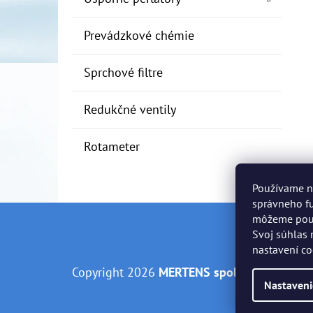
Prevádzkové chémie
Sprchové filtre
Redukčné ventily
Rotameter
Používame n
správneho fu
môžeme použí
Z
Svoj súhlas 
nastavení co
Á
Copyright 2026
MERTENS spol. s r.o.
. Všetky
P
Nastaveni
Ä