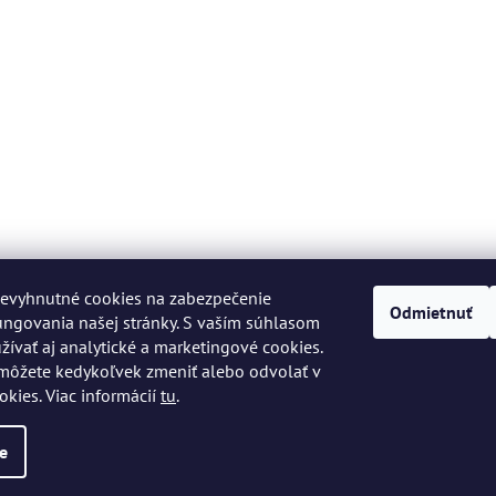
evyhnutné cookies na zabezpečenie
Odmietnuť
ngovania našej stránky. S vaším súhlasom
vať aj analytické a marketingové cookies.
môžete kedykoľvek zmeniť alebo odvolať v
okies. Viac informácií
tu
.
 práva vyhradené.
Upraviť nastavenie cookies
e