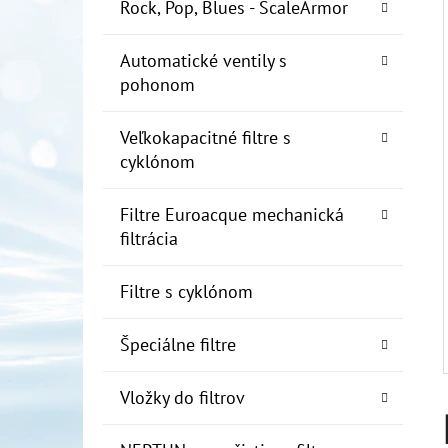
E
Rock, Pop, Blues - ScaleArmor
L
Automatické ventily s
10" FILTER SENIOR 1"
pohonom
€19
Veľkokapacitné filtre s
cyklónom
Filtre Euroacque mechanická
filtrácia
Filtre s cyklónom
Špeciálne filtre
Vložky do filtrov