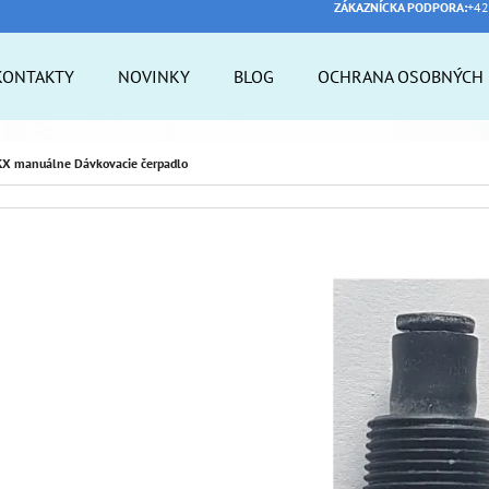
ZÁKAZNÍCKA PODPORA:
+42
KONTAKTY
NOVINKY
BLOG
OCHRANA OSOBNÝCH 
 POTREBUJETE NÁJSŤ?
KX manuálne Dávkovacie čerpadlo
HĽADAŤ
ODPORÚČAME