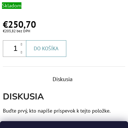
Skladom
€9,20
€250,70
€203,82 bez DPH
DO KOŠÍKA
Diskusia
DISKUSIA
Buďte prvý, kto napíše príspevok k tejto položke.
Len registrovaní používatelia môžu pridávať príspevky.