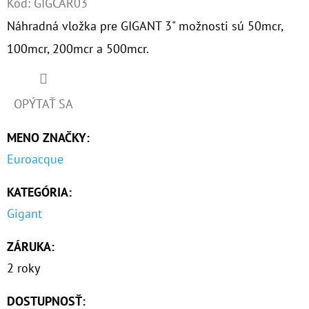
Kód:
GIGCAR03
Náhradná vložka pre GIGANT 3" možnosti sú 50mcr,
O
D
100mcr, 200mcr a 500mcr.
P
O
R
OPÝTAŤ SA
Ú
MENO ZNAČKY
:
Č
A
Euroacque
M
E
KATEGÓRIA
:
Gigant
10"
ZÁRUKA
:
VLOŽKA
UMÝVATEĽNÁ
2 roky
RL-
SX
DOSTUPNOSŤ:
50MCR