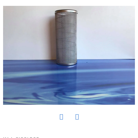
E
T
E
N
Á
J
S
Ť
?
HĽADAŤ
Twitter
Facebook