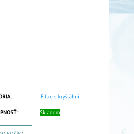
ÓRIA
:
Filtre s kryštálmi
PNOSŤ:
Skladom
DO KOŠÍKA