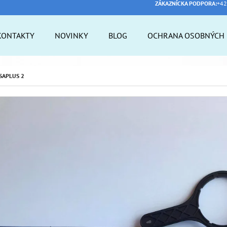
ZÁKAZNÍCKA PODPORA:
+42
KONTAKTY
NOVINKY
BLOG
OCHRANA OSOBNÝCH 
 POTREBUJETE NÁJSŤ?
OSAPLUS 2
HĽADAŤ
ODPORÚČAME