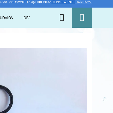
1 905 294 399
MERTENS@MERTENS.SK
REGISTROVAŤ
PRIHLÁSENIE
Hľadať
Nákup
ÚDAJOV
OBCHODNÉ PODMIENKY
PFAS ARMOR
A
košík
Nasledujúce