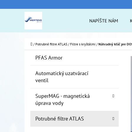
K
Prejsť
O
na
Späť
Späť
NAPÍŠTE NÁM
Š
do
do
obsah
Í
obchodu
obchodu
ČO
K
Domov
/
Potrubné filtre ATLAS
/
Filtre s kryštálmi
/
Náhradný kľúč pre D
B
K
Preskočiť
PFAS Armor
A
O
kategórie
T
Č
Automatický uzatvárací
E
ventil
N
G
Ó
Ý
SuperMAG - magnetická
R
P
úprava vody
I
A
E
Potrubné filtre ATLAS
N