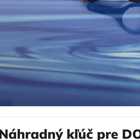
10" VLOŽKA UMÝVATEĽNÁ RL-SX 50MCR
10" FILTER SENI
€9,20
€37,10
Náhradný kľúč pre 