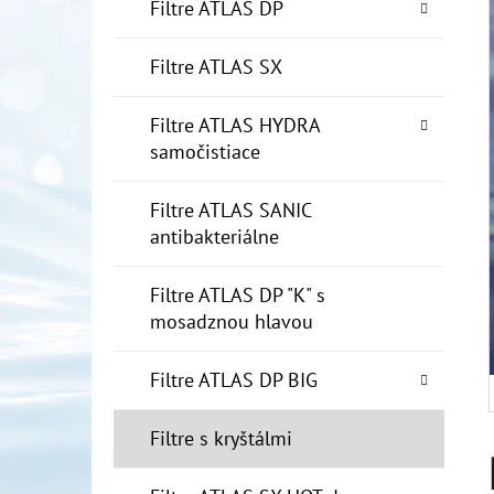
E
Filtre ATLAS DP
L
Filtre ATLAS SX
10" FILTER SENIOR 1"
€19
Filtre ATLAS HYDRA
samočistiace
Filtre ATLAS SANIC
antibakteriálne
Filtre ATLAS DP "K" s
mosadznou hlavou
Filtre ATLAS DP BIG
Filtre s kryštálmi