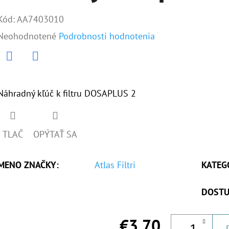
Kód:
AA7403010
Priemerné
Neohodnotené
Podrobnosti hodnotenia
hodnotenie
produktu
Twitter
Facebook
je
Náhradný kľúč k filtru DOSAPLUS 2
0,0
z
TLAČ
OPÝTAŤ SA
5
hviezdičiek.
MENO ZNAČKY
:
Atlas Filtri
KATEG
DOSTU
€3,70