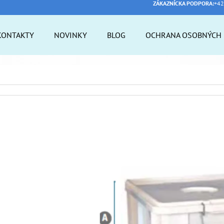
ZÁKAZNÍCKA PODPORA:
+42
KONTAKTY
NOVINKY
BLOG
OCHRANA OSOBNÝCH 
 POTREBUJETE NÁJSŤ?
HĽADAŤ
ODPORÚČAME