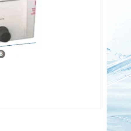
OR DUO 1"