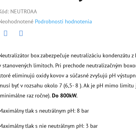
Kód:
NEUTROAA
Priemerné
Neohodnotené
Podrobnosti hodnotenia
hodnotenie
produktu
Twitter
Facebook
je
Neutralizátor box zabezpečuje neutralizáciu kondenzátu 
0,0
v stanovených limitoch. Pri prechode neutralizačným boxo
z
ktoré eliminujú oxidy kovov a súčasné zvyšujú pH výstupne
5
musí byť v rozsahu okolo 7 (6,5- 8 ). Ak je pH mimo limit
hviezdičiek.
(minimálne raz ročne).
Do 800kW.
Maximálny tlak s neutrálnym pH: 8 bar
Maximálny tlak s nie neutrálnym pH: 3 bar