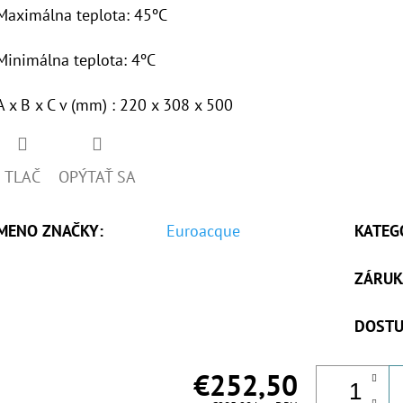
Maximálna teplota: 45ºC
Minimálna teplota: 4ºC
A x B x C v (mm) : 220 x 308 x 500
TLAČ
OPÝTAŤ SA
MENO ZNAČKY
:
Euroacque
KATEG
ZÁRUK
DOSTU
€252,50