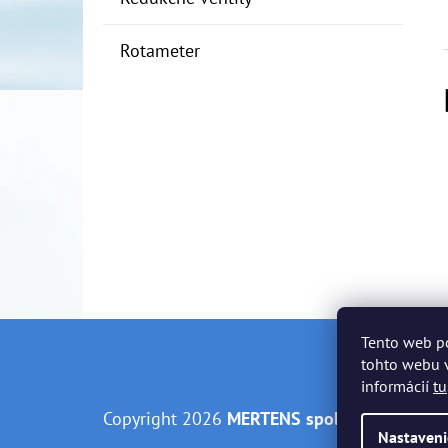
Rotameter
Tento web p
Z
tohto webu v
informácií
tu
Á
Copyright 2026
MERTENS spol. s r.o.
. Všetky
P
Nastaveni