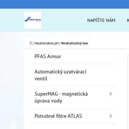
K
Prejsť
O
na
Späť
Späť
NAPÍŠTE NÁM
Š
do
do
obsah
Í
obchodu
obchodu
ČO
K
Domov
/
Neutralizácia pH
/
Neutralizačný box
B
K
Preskočiť
PFAS Armor
A
O
kategórie
T
Č
Automatický uzatvárací
E
ventil
N
G
Ó
Ý
SuperMAG - magnetická
R
P
úprava vody
I
A
E
Potrubné filtre ATLAS
N