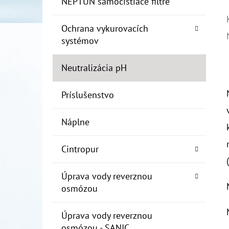
NEPTUN samočistiace filtre
Ochrana vykurovacích
systémov
Neutralizácia pH
Príslušenstvo
Náplne
Cintropur
Úprava vody reverznou
osmózou
Úprava vody reverznou
osmózou - SANIC