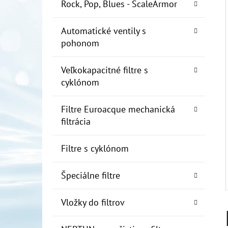
E
Rock, Pop, Blues - ScaleArmor
L
Automatické ventily s
10" FILTER SENIOR 1"
pohonom
€19
Veľkokapacitné filtre s
cyklónom
Filtre Euroacque mechanická
filtrácia
Filtre s cyklónom
Špeciálne filtre
Vložky do filtrov