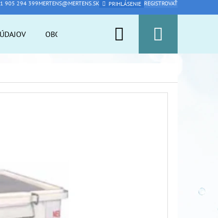
1 905 294 399
MERTENS@MERTENS.SK
REGISTROVAŤ
PRIHLÁSENIE
Hľadať
Nákup
ÚDAJOV
OBCHODNÉ PODMIENKY
PFAS ARMOR
A
košík
Nasledujúce