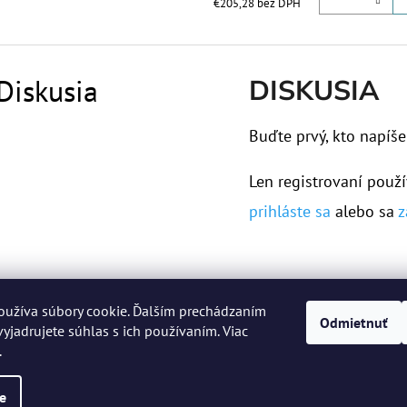
€205,28 bez DPH
Diskusia
DISKUSIA
Buďte prvý, kto napíše
Len registrovaní použí
prihláste sa
alebo sa
z
oužíva súbory cookie. Ďalším prechádzaním
Odmietnuť
yjadrujete súhlas s ich používaním. Viac
.
 práva vyhradené.
Upraviť nastavenie cookies
e