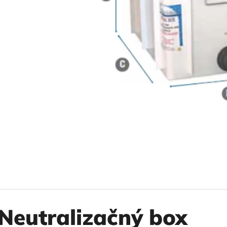
10" VLOŽKA UMÝVATEĽNÁ RL-SX 50MCR
10" FILTER SENI
€9,20
€37,10
Neutralizačný box