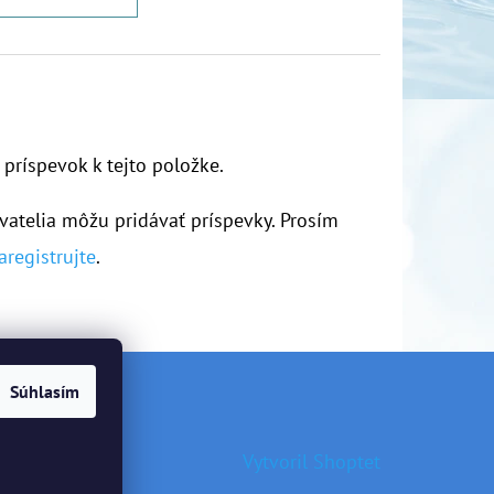
 príspevok k tejto položke.
vatelia môžu pridávať príspevky. Prosím
aregistrujte
.
Súhlasím
Vytvoril Shoptet