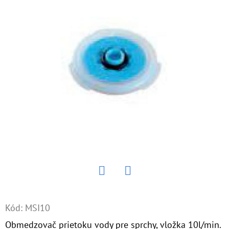
E
T
E
N
Á
J
S
Ť
?
Twitter
Facebook
HĽADAŤ
Kód:
MSI10
Obmedzovač prietoku vody pre sprchy, vložka 10l/min.