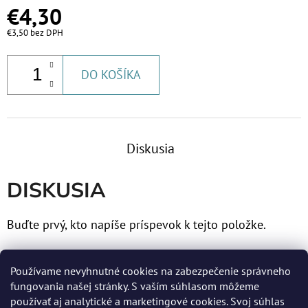
€4,30
€3,50 bez DPH
DO KOŠÍKA
Diskusia
DISKUSIA
Buďte prvý, kto napíše príspevok k tejto položke.
Len registrovaní používatelia môžu pridávať príspevky.
Používame nevyhnutné cookies na zabezpečenie správneho
Prosím
prihláste sa
alebo sa
zaregistrujte
.
fungovania našej stránky. S vaším súhlasom môžeme
používať aj analytické a marketingové cookies. Svoj súhlas