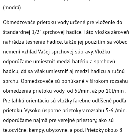
(modrá)
O
D
Obmedzovače prietoku vody určené pre vloženie do
P
štandardnej 1/2" sprchovej hadice. Táto vložka zároveň
O
nahrádza tesnenie hadice, takže jej použitím sa vôbec
R
nemení vzhľad Vašej sprchovej súpravy. Vložku
Ú
Č
odporúčame umiestniť medzi batériu a sprchovú
A
hadicu, dá sa však umiestniť aj medzi hadicu a ručnú
M
sprchu. Obmedzovače sú ponúkané v širokom rozsahu
E
obmedzenia prietoku vody -od 5l/min. až po 10l/min .
Pre ľahkú orientáciu sú vložky farebne odlíšené podľa
10"
FILTER
prietoku. Vysoko úsporné prietoky v rozsahu 5-6l/min.
SENIOR
odporúčame najmä pre verejné priestory, ako sú
DUO
1"
telocvične, kempy, ubytovne, a pod. Prietoky okolo 8-