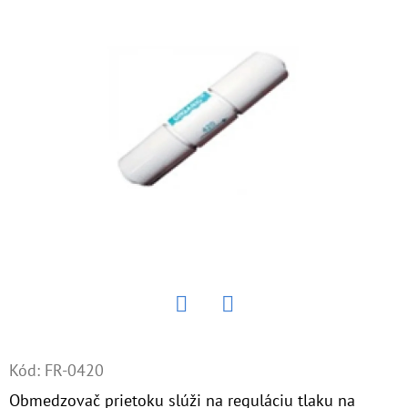
E
T
E
N
Á
J
S
Ť
?
Twitter
Facebook
HĽADAŤ
Kód:
FR-0420
Obmedzovač prietoku slúži na reguláciu tlaku na