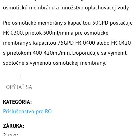
osmotickú membránu a množstvo oplachovacej vody.
O
D
Pre osmotické membrány s kapacitou 50GPD postačuje
P
FR-0300, prietok 300ml/min a pre osmotické
O
membrány s kapacitou 75GPD FR-0400 alebo FR-0420
R
s prietokom 400-420ml/min. Doporučuje sa vymeniť
Ú
Č
spoločne s výmenou osmotickej membrány.
A
M
E
OPÝTAŤ SA
KATEGÓRIA
:
10"
Príslušenstvo pre RO
FILTER
SENIOR
TRIO
ZÁRUKA
:
1"
2 roky