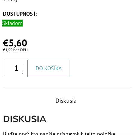
€53,60
DOSTUPNOSŤ:
Skladom
€5,60
€4,55 bez DPH
DO KOŠÍKA
Diskusia
DISKUSIA
Buďte prvý, kto napíše príspevok k tejto položke.