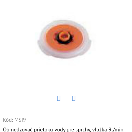
E
T
E
N
Á
J
S
Ť
?
Twitter
Facebook
HĽADAŤ
Kód:
MSI9
Obmedzovač prietoku vody pre sprchy, vložka 9l/min.