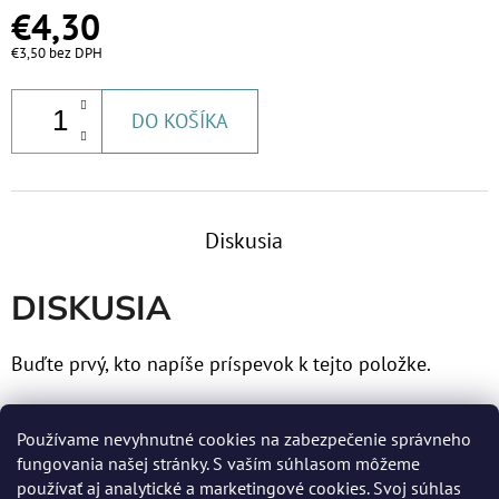
€4,30
€3,50 bez DPH
DO KOŠÍKA
Diskusia
DISKUSIA
Buďte prvý, kto napíše príspevok k tejto položke.
Len registrovaní používatelia môžu pridávať príspevky.
Používame nevyhnutné cookies na zabezpečenie správneho
Prosím
prihláste sa
alebo sa
zaregistrujte
.
fungovania našej stránky. S vaším súhlasom môžeme
používať aj analytické a marketingové cookies. Svoj súhlas