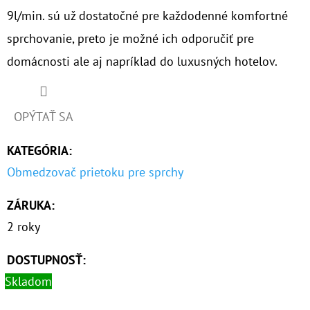
9l/min. sú už dostatočné pre každodenné komfortné
€60,30
sprchovanie, preto je možné ich odporučiť pre
domácnosti ale aj napríklad do luxusných hotelov.
OPÝTAŤ SA
KATEGÓRIA
:
Obmedzovač prietoku pre sprchy
ZÁRUKA
:
2 roky
DOSTUPNOSŤ:
Skladom