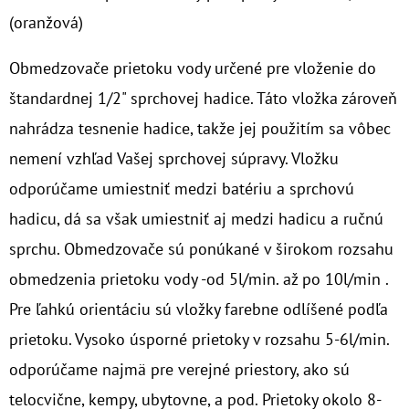
(oranžová)
O
D
Obmedzovače prietoku vody určené pre vloženie do
P
štandardnej 1/2" sprchovej hadice. Táto vložka zároveň
O
nahrádza tesnenie hadice, takže jej použitím sa vôbec
R
nemení vzhľad Vašej sprchovej súpravy. Vložku
Ú
Č
odporúčame umiestniť medzi batériu a sprchovú
A
hadicu, dá sa však umiestniť aj medzi hadicu a ručnú
M
sprchu. Obmedzovače sú ponúkané v širokom rozsahu
E
obmedzenia prietoku vody -od 5l/min. až po 10l/min .
Pre ľahkú orientáciu sú vložky farebne odlíšené podľa
NANO
HOT
prietoku. Vysoko úsporné prietoky v rozsahu 5-6l/min.
GTS
odporúčame najmä pre verejné priestory, ako sú
3/4"
MAG
telocvične, kempy, ubytovne, a pod. Prietoky okolo 8-
100MCR