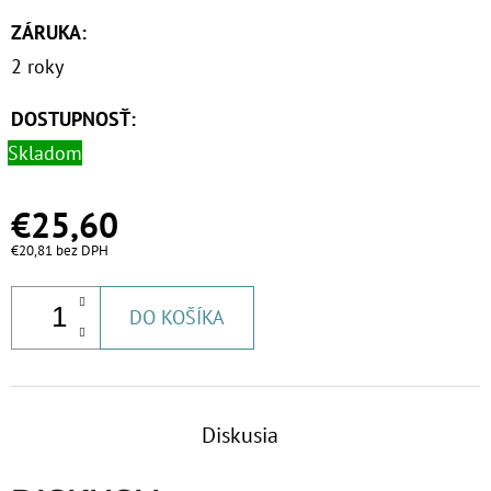
€9,20
ZÁRUKA
:
2 roky
DOSTUPNOSŤ:
Skladom
€25,60
€20,81 bez DPH
DO KOŠÍKA
Diskusia