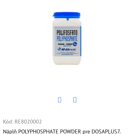
E
T
E
N
Á
J
S
Ť
?
Twitter
Facebook
HĽADAŤ
Kód:
RE8020002
Náplň POLYPHOSPHATE POWDER pre DOSAPLUS7.