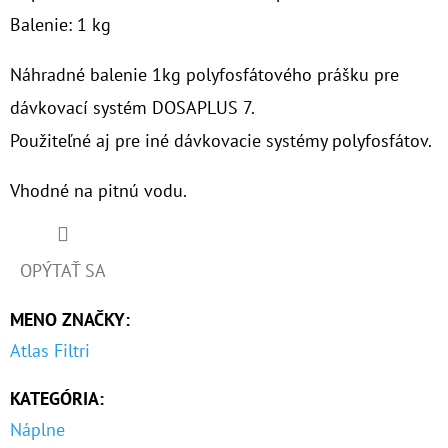
Balenie: 1 kg
O
D
Náhradné balenie 1kg polyfosfátového prášku pre
P
dávkovací systém DOSAPLUS 7.
O
Použiteľné aj pre iné dávkovacie systémy polyfosfátov.
R
Ú
Vhodné na pitnú vodu.
Č
A
M
OPÝTAŤ SA
E
MENO ZNAČKY
:
Atlas Filtri
10"
VLOŽKA
UMÝVATEĽNÁ
KATEGÓRIA
:
RL-
SX
Náplne
50MCR