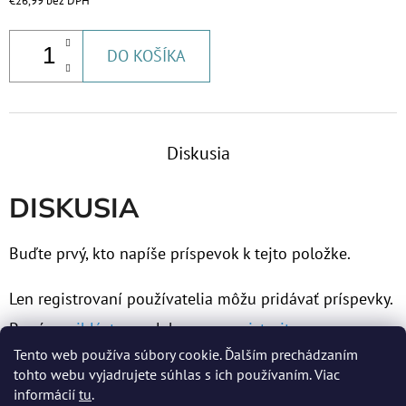
€26,99 bez DPH
€63
DO KOŠÍKA
Diskusia
DISKUSIA
Buďte prvý, kto napíše príspevok k tejto položke.
Len registrovaní používatelia môžu pridávať príspevky.
Prosím
prihláste sa
alebo sa
zaregistrujte
.
Tento web používa súbory cookie. Ďalším prechádzaním
tohto webu vyjadrujete súhlas s ich používaním. Viac
informácií
tu
.