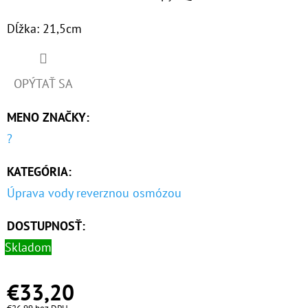
Dĺžka: 21,5cm
O
D
P
OPÝTAŤ SA
O
R
MENO ZNAČKY
:
Ú
Č
?
A
KATEGÓRIA
:
M
E
Úprava vody reverznou osmózou
DOSTUPNOSŤ:
7"
Skladom
HYDRA
RAH
90
€33,20
MCR
1"