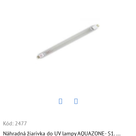
E
T
E
N
Á
J
S
Ť
?
Twitter
Facebook
HĽADAŤ
Kód:
2477
Náhradná žiarivka do UV lampy AQUAZONE- S1. ...