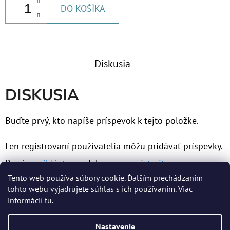
DO KOŠÍKA
Diskusia
DISKUSIA
Buďte prvý, kto napíše príspevok k tejto položke.
Len registrovaní používatelia môžu pridávať príspevky.
Prosím
prihláste sa
alebo sa
zaregistrujte
.
Tento web používa súbory cookie. Ďalším prechádzaním
tohto webu vyjadrujete súhlas s ich používaním. Viac
informácií
tu
.
Z
Nastavenie