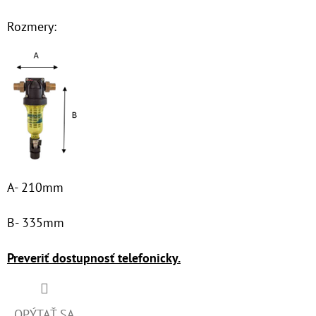
€53,60
Rozmery:
A- 210mm
B- 335mm
Preveriť dostupnosť telefonicky.
OPÝTAŤ SA