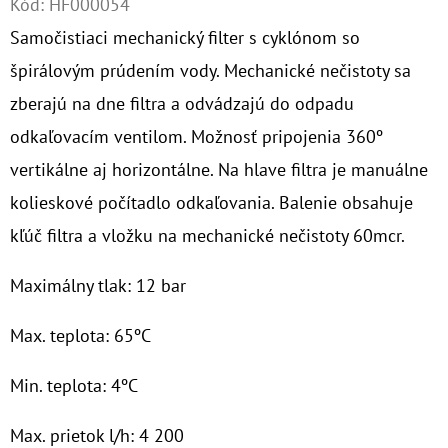
Kód:
HF000054
Samočistiaci mechanický filter s cyklónom so
O
D
špirálovým prúdením vody. Mechanické nečistoty sa
P
zberajú na dne filtra a odvádzajú do odpadu
O
odkaľovacím ventilom. Možnosť pripojenia 360º
R
vertikálne aj horizontálne. Na hlave filtra je manuálne
Ú
Č
kolieskové počítadlo odkaľovania. Balenie obsahuje
A
kľúč filtra a vložku na mechanické nečistoty 60mcr.
M
E
Maximálny tlak: 12 bar
Max. teplota: 65ºC
10"
FILTER
Min. teplota: 4ºC
SENIOR
TRIO
1"
Max. prietok l/h: 4 200