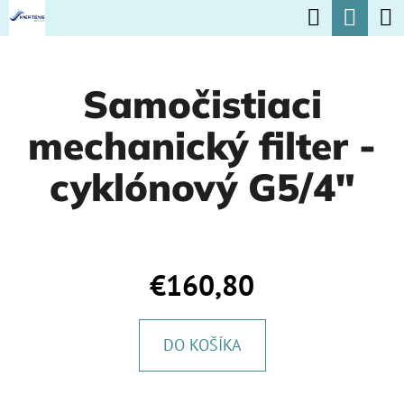
K
Hľadať
Nák
Prejsť
O
na
Späť
Späť
koší
Š
obsah
Samočistiaci
Í
Č
K
mechanický filter -
O
P
cyklónový G5/4"
O
T
R
€160,80
E
B
DO KOŠÍKA
U
J