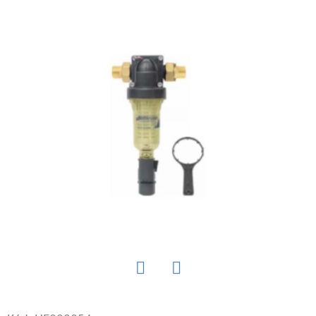
E
T
E
N
Á
J
S
Ť
?
HĽADAŤ
Twitter
Facebook