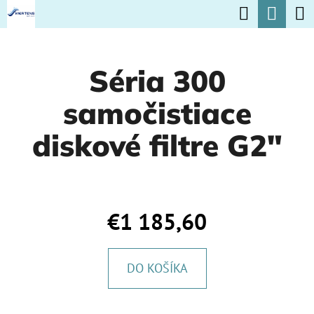
K
Hľadať
Nák
Prejsť
O
na
Späť
Späť
koší
Š
obsah
Séria 300
Í
Č
K
samočistiace
O
P
diskové filtre G2"
O
T
R
€1 185,60
E
B
DO KOŠÍKA
U
J