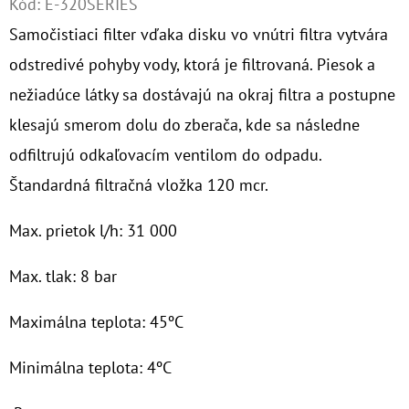
Kód:
E-320SERIES
Samočistiaci filter vďaka disku vo vnútri filtra vytvára
O
D
odstredivé pohyby vody, ktorá je filtrovaná. Piesok a
P
nežiadúce látky sa dostávajú na okraj filtra a postupne
O
klesajú smerom dolu do zberača, kde sa následne
R
odfiltrujú odkaľovacím ventilom do odpadu.
Ú
Č
Štandardná filtračná vložka 120 mcr.
A
M
Max. prietok l/h: 31 000
E
Max. tlak: 8 bar
Maximálna teplota: 45ºC
10"
VLOŽKA
UMÝVATEĽNÁ
Minimálna teplota: 4ºC
RL-
SX
50MCR