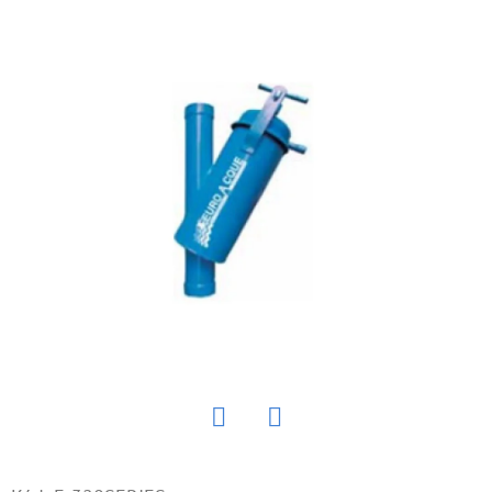
E
T
E
N
Á
J
S
Ť
?
HĽADAŤ
Twitter
Facebook