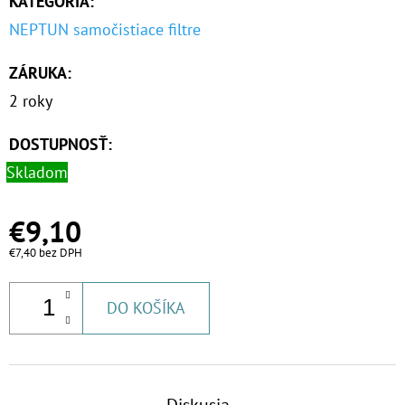
KATEGÓRIA
:
€53,60
NEPTUN samočistiace filtre
ZÁRUKA
:
2 roky
DOSTUPNOSŤ:
Skladom
€9,10
€7,40 bez DPH
DO KOŠÍKA
Diskusia