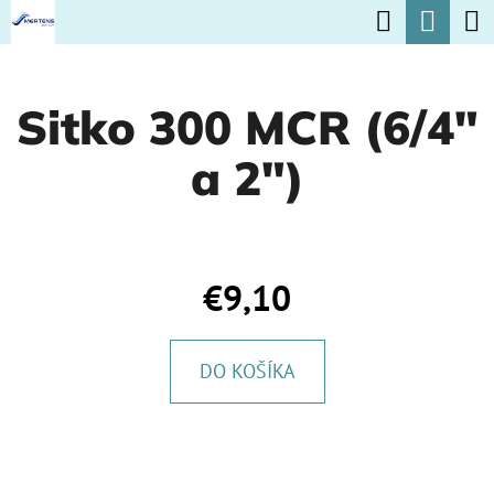
K
Hľadať
Nák
Prejsť
O
na
Späť
Späť
koší
Š
obsah
Sitko 300 MCR (6/4"
Í
Č
K
a 2")
O
P
O
T
€9,10
R
E
DO KOŠÍKA
B
U
J