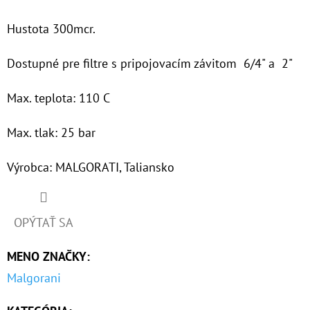
Hustota 300mcr.
O
D
Dostupné pre filtre s pripojovacím závitom 6/4" a 2"
P
O
Max. teplota: 110 C
R
Ú
Max. tlak: 25 bar
Č
A
Výrobca: MALGORATI, Taliansko
M
E
OPÝTAŤ SA
10"
MENO ZNAČKY
:
FILTER
SENIOR
Malgorani
TRIO
1"