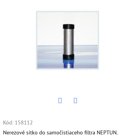
E
T
E
N
Á
J
S
Ť
?
Twitter
Facebook
HĽADAŤ
Kód:
158112
Nerezové sitko do samočistiaceho filtra NEPTUN.