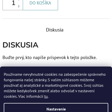
DO KOŠÍKA
€60,30
Diskusia
DISKUSIA
Buďte prvý, kto napíše príspevok k tejto položke.
Len registrovaní používatelia môžu pridávať príspevky.
Používame nevyhnutné cookies na zabezpečenie správneho
Prosím
prihláste sa
alebo sa
zaregistrujte
.
fungovania našej stránky. S vaším súhlasom môžeme
používať aj analytické a marketingové cookies. Svoj súhlas
môžete kedykoľvek zmeniť alebo odvolať v nastavení
cookies. Viac informácií
tu
.
Z
Nastavenie
Á