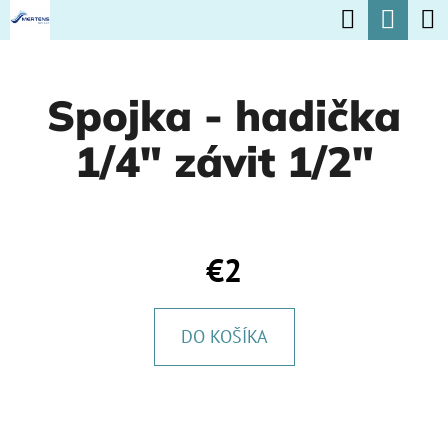
K
Hľadať
Nák
Prejsť
O
na
Späť
Späť
koší
Š
obsah
Spojka - hadička
Í
Č
K
1/4" závit 1/2"
O
P
O
T
€2
R
E
DO KOŠÍKA
B
U
J