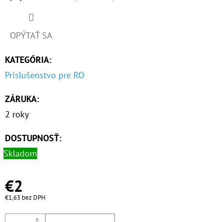
O
D
OPÝTAŤ SA
P
KATEGÓRIA
:
O
R
Príslušenstvo pre RO
Ú
ZÁRUKA
:
Č
A
2 roky
M
E
DOSTUPNOSŤ:
Skladom
NANO
€2
HOT
GTS
€1,63 bez DPH
3/4"
MAG
100MCR