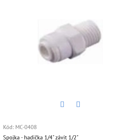
E
T
E
N
Á
J
S
Ť
?
Twitter
Facebook
HĽADAŤ
Kód:
MC-0408
Spojka - hadička 1/4" závit 1/2"