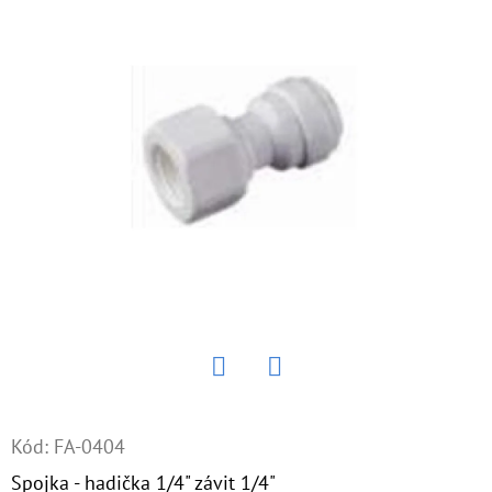
E
T
E
N
Á
J
S
Ť
?
Twitter
Facebook
HĽADAŤ
Kód:
FA-0404
Spojka - hadička 1/4" závit 1/4"