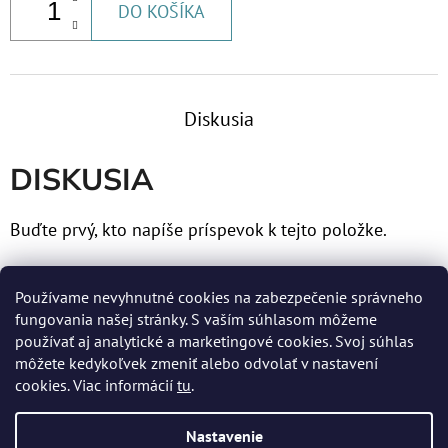
DO KOŠÍKA
€9,20
Diskusia
DISKUSIA
Buďte prvý, kto napíše príspevok k tejto položke.
Len registrovaní používatelia môžu pridávať príspevky.
Používame nevyhnutné cookies na zabezpečenie správneho
Prosím
prihláste sa
alebo sa
zaregistrujte
.
fungovania našej stránky. S vaším súhlasom môžeme
používať aj analytické a marketingové cookies. Svoj súhlas
môžete kedykoľvek zmeniť alebo odvolať v nastavení
cookies. Viac informácií
tu
.
Z
Nastavenie
Á