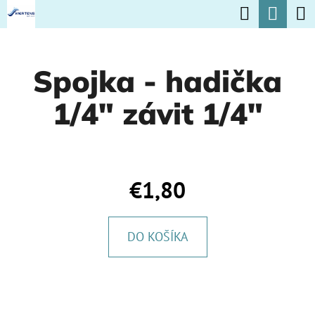
K
Hľadať
Nák
Prejsť
O
na
Späť
Späť
koší
Š
obsah
Spojka - hadička
Í
Č
K
1/4" závit 1/4"
O
P
O
T
€1,80
R
E
DO KOŠÍKA
B
U
J