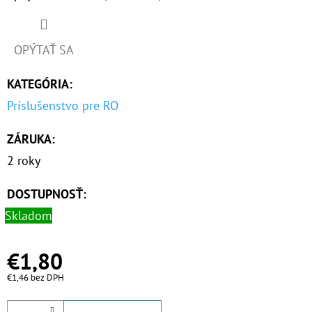
O
D
OPÝTAŤ SA
P
KATEGÓRIA
:
O
R
Príslušenstvo pre RO
Ú
ZÁRUKA
:
Č
A
2 roky
M
E
DOSTUPNOSŤ:
Skladom
10"
€1,80
VLOŽKA
UMÝVATEĽNÁ
€1,46 bez DPH
RL-
SX
50MCR