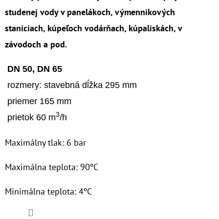
studenej vody v panelákoch, výmennikových
O
staniciach, kúpeľoch vodárňach, kúpaliskách, v
D
závodoch a pod.
P
O
 DN 50, DN 65 
R
Ú
 rozmery: stavebná dĺžka 295 mm

Č
 priemer 165 mm

A
3
 prietok 60 m
M
E
Maximálny tlak: 6 bar
Maximálna teplota: 90ºC
7"
HYDRA
RAH
Minimálna teplota: 4ºC
90
MCR
1"