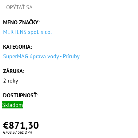
OPÝTAŤ SA
€63
MENO ZNAČKY
:
MERTENS spol. s r.o.
KATEGÓRIA
:
SuperMAG úprava vody - Príruby
ZÁRUKA
:
2 roky
DOSTUPNOSŤ:
Skladom
€871,30
€708,37 bez DPH