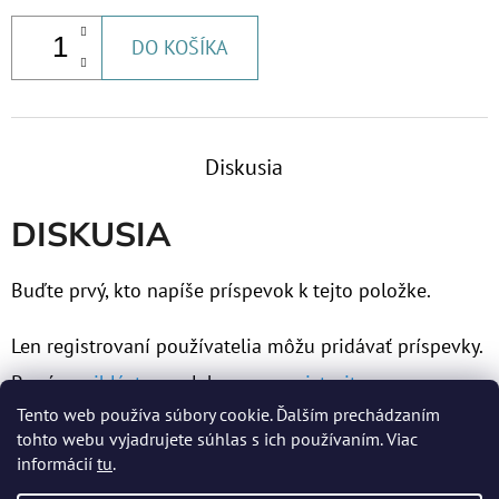
DO KOŠÍKA
Diskusia
DISKUSIA
Buďte prvý, kto napíše príspevok k tejto položke.
Len registrovaní používatelia môžu pridávať príspevky.
Prosím
prihláste sa
alebo sa
zaregistrujte
.
Tento web používa súbory cookie. Ďalším prechádzaním
tohto webu vyjadrujete súhlas s ich používaním. Viac
informácií
tu
.
Z