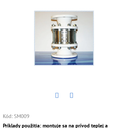
E
T
E
N
Á
J
S
Ť
?
Twitter
Facebook
HĽADAŤ
Kód:
SM009
Príklady použitia: montuje sa na prívod teplej a