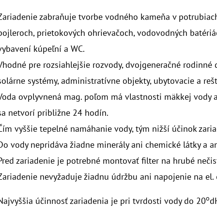
Zariadenie zabraňuje tvorbe vodného kameňa v potrubiach
bojleroch, prietokových ohrievačoch, vodovodných batéri
vybavení kúpeľní a WC.
Vhodné pre rozsiahlejšie rozvody, dvojgeneračné rodinné 
solárne systémy, administratívne objekty, ubytovacie a reš
Voda ovplyvnená mag. poľom má vlastnosti mäkkej vody 
sa netvorí približne 24 hodín.
Čím vyššie tepelné namáhanie vody, tým nižší účinok zaria
Do vody nepridáva žiadne minerály ani chemické látky a an
Pred zariadenie je potrebné montovať filter na hrubé nečis
Zariadenie nevyžaduje žiadnu údržbu ani napojenie na el. 
o
Najvyššia účinnosť zariadenia je pri tvrdosti vody do 20
d