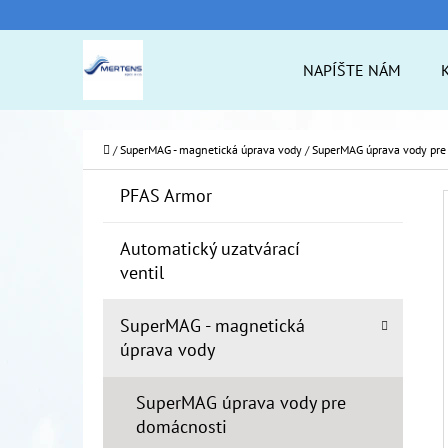
K
Prejsť
O
na
Späť
Späť
NAPÍŠTE NÁM
Š
do
do
obsah
Í
obchodu
obchodu
ČO
K
Domov
/
SuperMAG - magnetická úprava vody
/
SuperMAG úprava vody pre
B
K
Preskočiť
PFAS Armor
A
O
kategórie
T
Č
Automatický uzatvárací
E
ventil
N
G
Ó
Ý
SuperMAG - magnetická
R
P
úprava vody
I
A
E
SuperMAG úprava vody pre
N
domácnosti