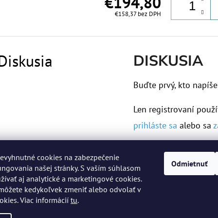
€194,80
€158,37 bez DPH
Diskusia
DISKUSIA
Buďte prvý, kto napíše
Len registrovaní použí
prihláste sa
alebo sa
z
evyhnutné cookies na zabezpečenie
Odmietnuť
ngovania našej stránky. S vaším súhlasom
vať aj analytické a marketingové cookies.
môžete kedykoľvek zmeniť alebo odvolať v
okies. Viac informácií
tu
.
 práva vyhradené.
Upraviť nastavenie cookies