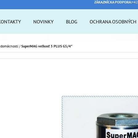
ZÁKAZNÍCKA PODPORA:
+42
KONTAKTY
NOVINKY
BLOG
OCHRANA OSOBNÝCH 
 POTREBUJETE NÁJSŤ?
 domácnosti
/
SuperMAG veľkosť 3 PLUS G5/4"
HĽADAŤ
ODPORÚČAME