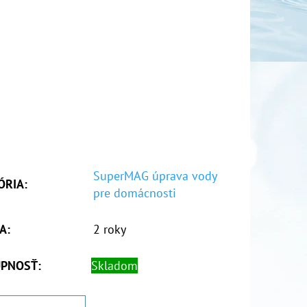
SuperMAG úprava vody
ÓRIA
:
pre domácnosti
A
:
2 roky
PNOSŤ:
Skladom