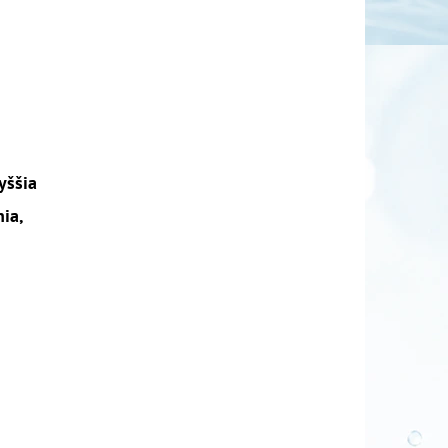
yššia
nia,