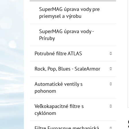
E
L
SuperMAG úprava vody pre
priemysel a výrobu
10" FILTER SENIOR 1"
€19
SuperMAG úprava vody -
Príruby
Potrubné filtre ATLAS
Rock, Pop, Blues - ScaleArmor
Automatické ventily s
pohonom
Veľkokapacitné filtre s
cyklónom
Filtre Euroacque mechanická