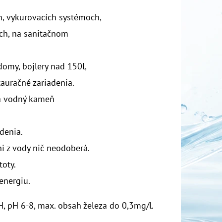
, vykurovacích systémoch,
ách, na sanitačnom
domy, bojlery nad 150l,
tauračné zariadenia.
a vodný kameň
denia.
i z vody nič neodoberá.
toty.
energiu.
H, pH 6-8, max. obsah železa do 0,3mg/l.