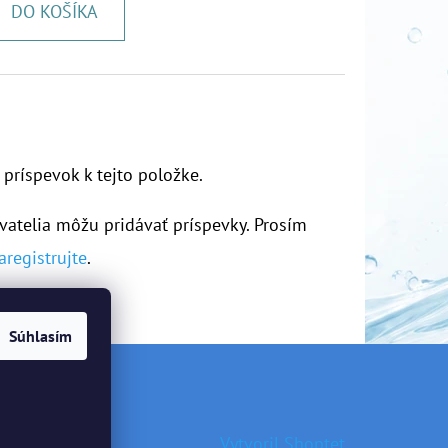
DO KOŠÍKA
 príspevok k tejto položke.
vatelia môžu pridávať príspevky. Prosím
aregistrujte
.
Súhlasím
Vytvoril Shoptet