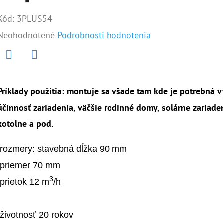
Kód:
3PLUS54
Priemerné
Neohodnotené
Podrobnosti hodnotenia
hodnotenie
produktu
Twitter
Facebook
je
Príklady použitia: montuje sa všade tam kde je potrebná v
0,0
účinnosť zariadenia, väčšie rodinné domy, solárne zariade
z
kotolne a pod.
5
hviezdičiek.
 rozmery: stavebná dĺžka 90 mm

 priemer 70 mm

3
 prietok 12 m
/h

 životnosť 20 rokov