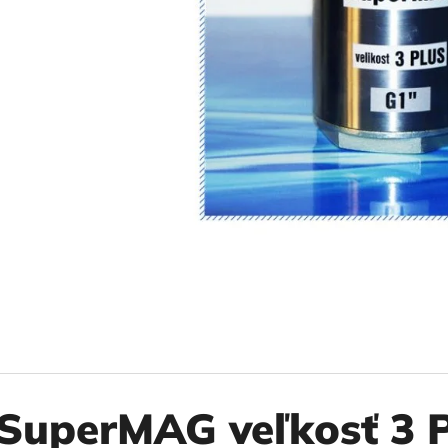
10" VLOŽKA UMÝVATEĽNÁ RL-SX 50MCR
10" FILTER SENI
€9,20
€37,10
SuperMAG veľkosť 3 