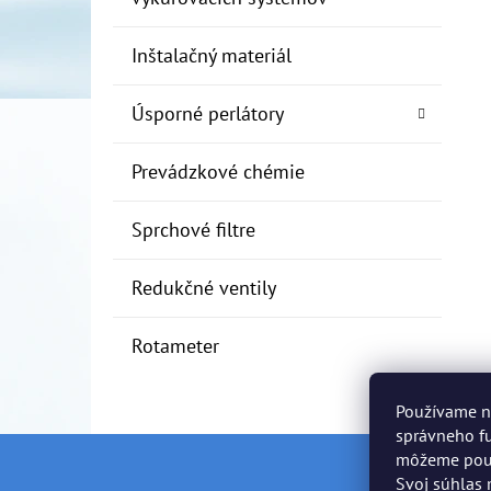
Inštalačný materiál
Úsporné perlátory
Prevádzkové chémie
Sprchové filtre
Redukčné ventily
Rotameter
Používame n
správneho fu
môžeme použí
Z
Svoj súhlas 