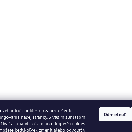
evyhnutné cookies na zabezpečenie
Odmietnuť
ngovania našej stránky. S vaším súhlasom
vať aj analytické a marketingové cookies.
môžete kedykoľvek zmeniť alebo odvolať v