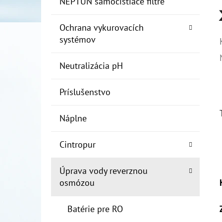
NEPTUN samočistiace filtre
Ochrana vykurovacích
systémov
Neutralizácia pH
Príslušenstvo
Náplne
Cintropur
Úprava vody reverznou
osmózou
Batérie pre RO