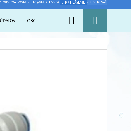
1 905 294 399
MERTENS@MERTENS.SK
REGISTROVAŤ
PRIHLÁSENIE
Hľadať
Nákup
ÚDAJOV
OBCHODNÉ PODMIENKY
PFAS ARMOR
A
košík
Nasledujúce