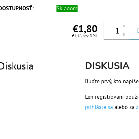
DOSTUPNOSŤ:
Skladom
€1,80
€1,46 bez DPH
Diskusia
DISKUSIA
Buďte prvý, kto napíše
Len registrovaní použí
prihláste sa
alebo sa
z