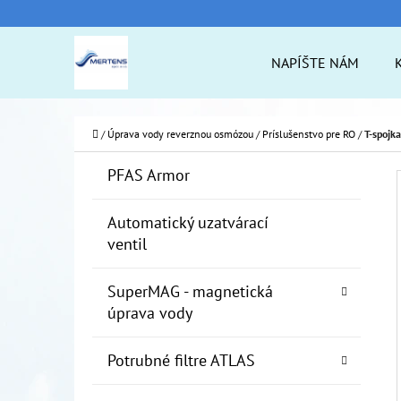
K
Prejsť
O
na
Späť
Späť
NAPÍŠTE NÁM
Š
do
do
obsah
Í
obchodu
obchodu
ČO
K
Domov
/
Úprava vody reverznou osmózou
/
Príslušenstvo pre RO
/
T-spojka
B
K
Preskočiť
PFAS Armor
A
O
kategórie
T
Č
Automatický uzatvárací
E
ventil
N
G
Ó
Ý
SuperMAG - magnetická
R
P
úprava vody
I
A
E
Potrubné filtre ATLAS
N