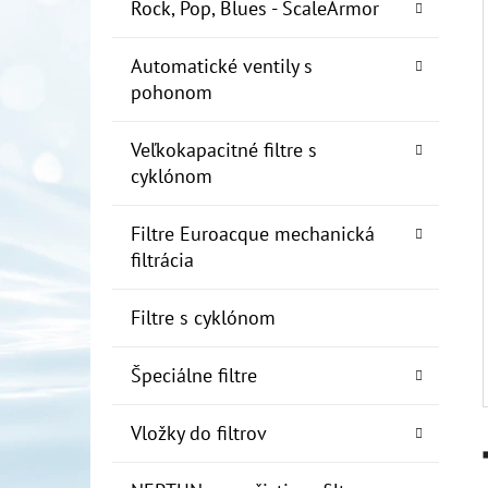
E
Rock, Pop, Blues - ScaleArmor
L
Automatické ventily s
10" FILTER SENIOR 1"
pohonom
€19
Veľkokapacitné filtre s
cyklónom
Filtre Euroacque mechanická
filtrácia
Filtre s cyklónom
Špeciálne filtre
Vložky do filtrov