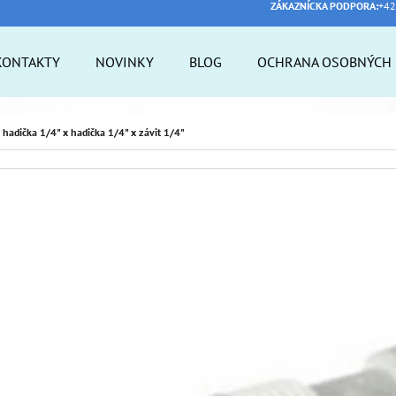
ZÁKAZNÍCKA PODPORA:
+42
KONTAKTY
NOVINKY
BLOG
OCHRANA OSOBNÝCH 
 POTREBUJETE NÁJSŤ?
 hadička 1/4" x hadička 1/4" x závit 1/4"
HĽADAŤ
ODPORÚČAME