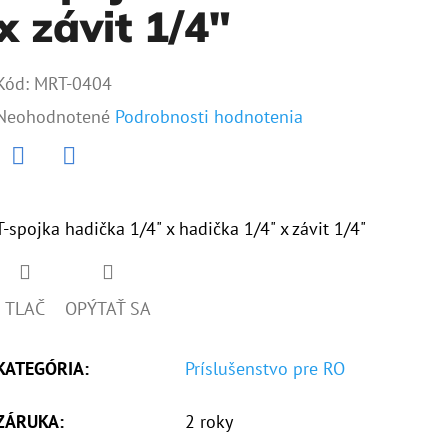
x závit 1/4"
Kód:
MRT-0404
Priemerné
Neohodnotené
Podrobnosti hodnotenia
hodnotenie
produktu
Twitter
Facebook
je
T-spojka hadička 1/4" x hadička 1/4" x závit 1/4"
0,0
z
TLAČ
OPÝTAŤ SA
5
hviezdičiek.
KATEGÓRIA
:
Príslušenstvo pre RO
ZÁRUKA
:
2 roky