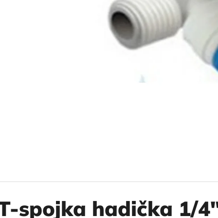
10" VLOŽKA UMÝVATEĽNÁ RL-SX 50MCR
10" FILTER SENI
€9,20
€37,10
T-spojka hadička 1/4"