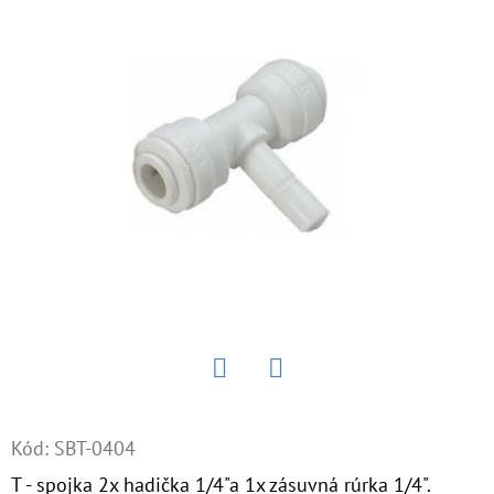
E
T
E
N
Á
J
S
Ť
?
Twitter
Facebook
HĽADAŤ
Kód:
SBT-0404
T - spojka 2x hadička 1/4"a 1x zásuvná rúrka 1/4".