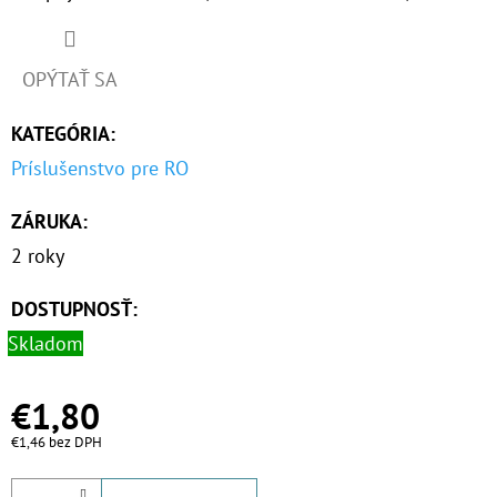
O
D
OPÝTAŤ SA
P
KATEGÓRIA
:
O
R
Príslušenstvo pre RO
Ú
ZÁRUKA
:
Č
A
2 roky
M
E
DOSTUPNOSŤ:
Skladom
10"
€1,80
VLOŽKA
UMÝVATEĽNÁ
€1,46 bez DPH
RL-
SX
50MCR