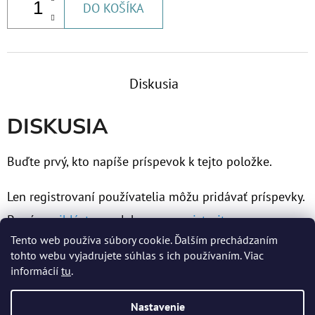
DO KOŠÍKA
€9,20
Diskusia
DISKUSIA
Buďte prvý, kto napíše príspevok k tejto položke.
Len registrovaní používatelia môžu pridávať príspevky.
Prosím
prihláste sa
alebo sa
zaregistrujte
.
Tento web používa súbory cookie. Ďalším prechádzaním
tohto webu vyjadrujete súhlas s ich používaním. Viac
informácií
tu
.
Z
Nastavenie
Á