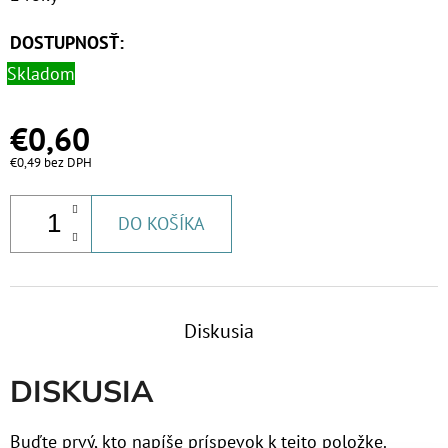
MCR
€81,60
DOSTUPNOSŤ:
Skladom
€0,60
€0,49 bez DPH
DO KOŠÍKA
Diskusia
DISKUSIA
Buďte prvý, kto napíše príspevok k tejto položke.