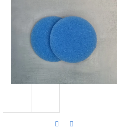
E
T
E
N
Á
J
S
Ť
?
HĽADAŤ