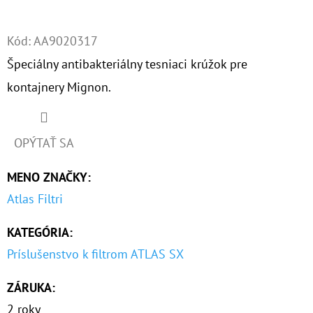
Twitter
Facebook
O
Kód:
AA9020317
D
Špeciálny antibakteriálny tesniaci krúžok pre
P
O
kontajnery Mignon.
R
Ú
Č
OPÝTAŤ SA
A
M
MENO ZNAČKY
:
E
Atlas Filtri
KATEGÓRIA
:
NANO
Príslušenstvo k filtrom ATLAS SX
HOTMAG
3/4"
-
ZÁRUKA
:
1"
100
2 roky